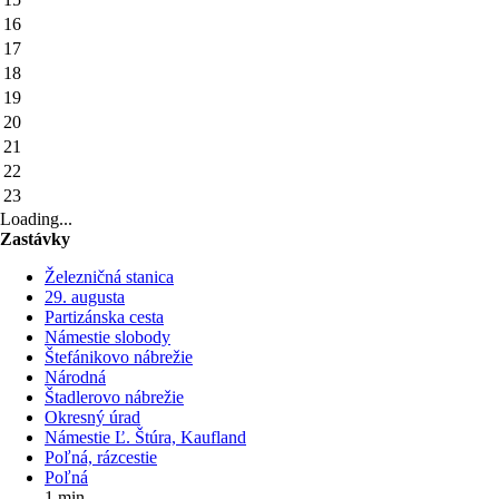
16
17
18
19
20
21
22
23
Loading...
Zastávky
Železničná stanica
29. augusta
Partizánska cesta
Námestie slobody
Štefánikovo nábrežie
Národná
Štadlerovo nábrežie
Okresný úrad
Námestie Ľ. Štúra, Kaufland
Poľná, rázcestie
Poľná
1 min.