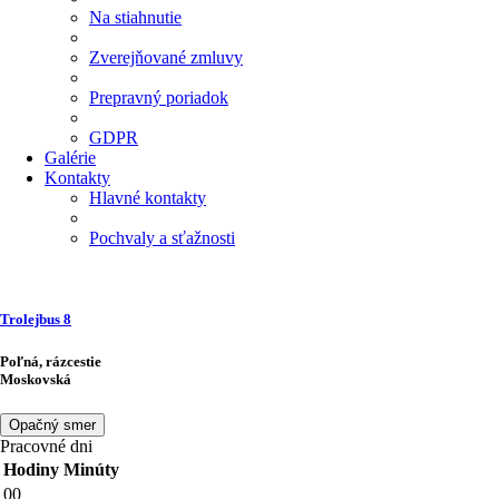
Na stiahnutie
Zverejňované zmluvy
Prepravný poriadok
GDPR
Galérie
Kontakty
Hlavné kontakty
Pochvaly a sťažnosti
Trolejbus
8
Poľná, rázcestie
Moskovská
Opačný smer
Pracovné dni
Hodiny
Minúty
00