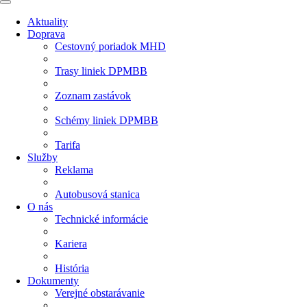
Aktuality
Doprava
Cestovný poriadok MHD
Trasy liniek DPMBB
Zoznam zastávok
Schémy liniek DPMBB
Tarifa
Služby
Reklama
Autobusová stanica
O nás
Technické informácie
Kariera
História
Dokumenty
Verejné obstarávanie