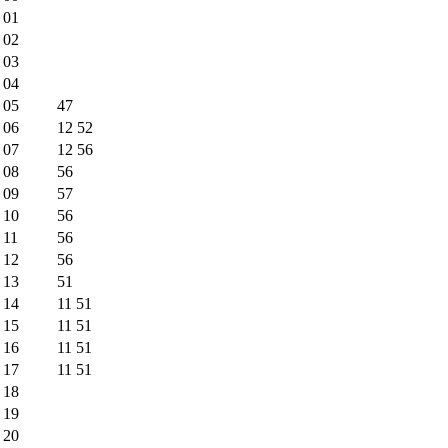
01
02
03
04
05
47
06
12
52
07
12
56
08
56
09
57
10
56
11
56
12
56
13
51
14
11
51
15
11
51
16
11
51
17
11
51
18
19
20