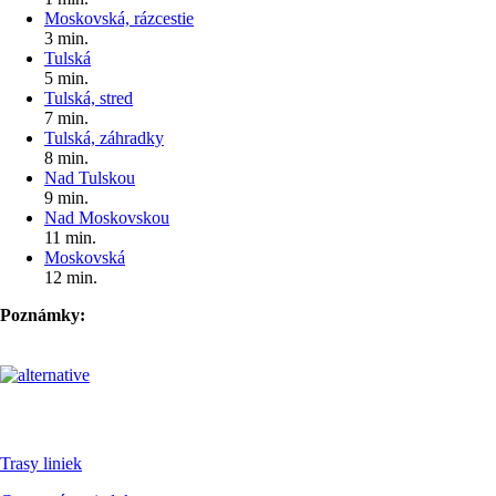
Moskovská, rázcestie
3 min.
Tulská
5 min.
Tulská, stred
7 min.
Tulská, záhradky
8 min.
Nad Tulskou
9 min.
Nad Moskovskou
11 min.
Moskovská
12 min.
Poznámky:
Pre cestujúcich
Trasy liniek