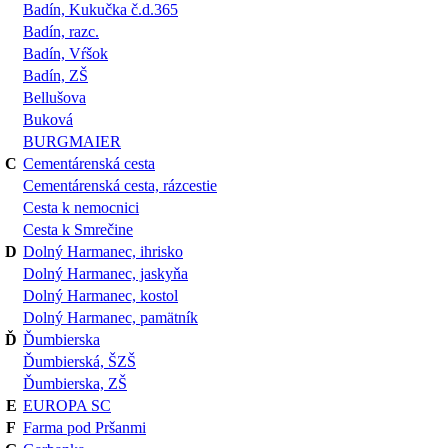
Badín, Kukučka č.d.365
Badín, razc.
Badín, Vŕšok
Badín, ZŠ
Bellušova
Buková
BURGMAIER
C
Cementárenská cesta
Cementárenská cesta, rázcestie
Cesta k nemocnici
Cesta k Smrečine
D
Dolný Harmanec, ihrisko
Dolný Harmanec, jaskyňa
Dolný Harmanec, kostol
Dolný Harmanec, pamätník
Ď
Ďumbierska
Ďumbierská, ŠZŠ
Ďumbierska, ZŠ
E
EUROPA SC
F
Farma pod Pršanmi