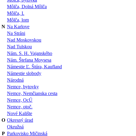
Môlča, Dolná Môlča
Môlča, I.
Môlča, lom
N
Na Karlove
Na Stráni
Nad Moskovskou
Nad Tulskou
Nám. S. H. Vajanského
Nám. Štefana Moysesa
Námestie Ľ. Štúra, Kaufland
Námestie slobody
Národná
Nemce, bytovky
Nemce, Nemčianska cesta
Nemce, OcÚ
Nemce, otoč.
Nové Kalište
O
Okresný úrad
Okružná
P
Parkovisko Mičinská