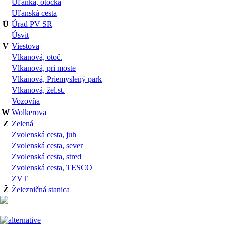
Uľanka, otočka
Uľanská cesta
Ú
Úrad PV SR
Úsvit
V
Viestova
Vlkanová, otoč.
Vlkanová, pri moste
Vlkanová, Priemyslený park
Vlkanová, žel.st.
Vozovňa
W
Wolkerova
Z
Zelená
Zvolenská cesta, juh
Zvolenská cesta, sever
Zvolenská cesta, stred
Zvolenská cesta, TESCO
ZVT
Ž
Železničná stanica