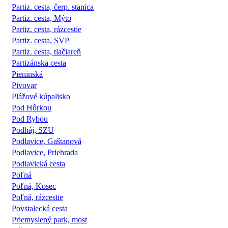
Partiz. cesta, čerp. stanica
Partiz. cesta, Mýto
Partiz. cesta, rázcestie
Partiz. cesta, SVP
Partiz. cesta, tlačiareň
Partizánska cesta
Pieninská
Pivovar
Plážové kúpalisko
Pod Hôrkou
Pod Rybou
Podháj, SZU
Podlavice, Gaštanová
Podlavice, Priehrada
Podlavická cesta
Poľná
Poľná, Kosec
Poľná, rázcestie
Povstalecká cesta
Priemyslený park, most