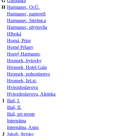
G
Garbanka
H
Harmanec, OcÚ.
Harmanec, papiereň
Harmanec, Strelnica
Harmanec, ubytovňa
Hlboká
Horná, Prior
Horné Pršany
Horný Harmanec
Hronsek, bytovky
Hronsek, Hotel Gala
Hronsek, pohostinstvo
Hronsek, žel.st.
Hviezdoslavova
Hviezdoslavova, Alpinka
I
Iliaš, I.
Iliaš, II.
Iliaš, pri moste
Internátna
Internátna, Astra
J
Jakub, ihrisko