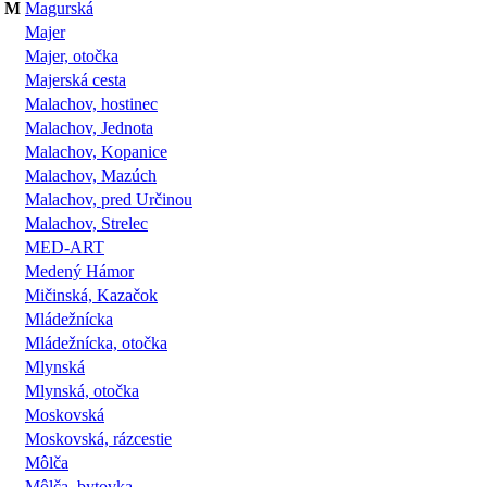
M
Magurská
Majer
Majer, otočka
Majerská cesta
Malachov, hostinec
Malachov, Jednota
Malachov, Kopanice
Malachov, Mazúch
Malachov, pred Určinou
Malachov, Strelec
MED-ART
Medený Hámor
Mičinská, Kazačok
Mládežnícka
Mládežnícka, otočka
Mlynská
Mlynská, otočka
Moskovská
Moskovská, rázcestie
Môlča
Môlča, bytovka