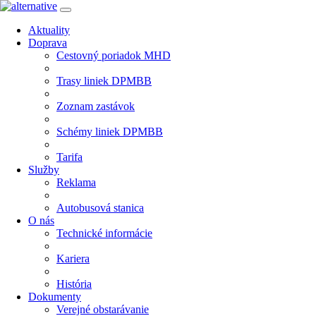
Aktuality
Doprava
Cestovný poriadok MHD
Trasy liniek DPMBB
Zoznam zastávok
Schémy liniek DPMBB
Tarifa
Služby
Reklama
Autobusová stanica
O nás
Technické informácie
Kariera
História
Dokumenty
Verejné obstarávanie