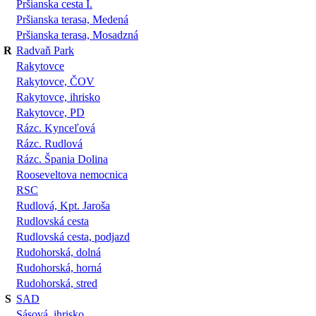
Pršianska cesta I.
Pršianska terasa, Medená
Pršianska terasa, Mosadzná
R
Radvaň Park
Rakytovce
Rakytovce, ČOV
Rakytovce, ihrisko
Rakytovce, PD
Rázc. Kynceľová
Rázc. Rudlová
Rázc. Špania Dolina
Rooseveltova nemocnica
RSC
Rudlová, Kpt. Jaroša
Rudlovská cesta
Rudlovská cesta, podjazd
Rudohorská, dolná
Rudohorská, horná
Rudohorská, stred
S
SAD
Sásová, ihrisko