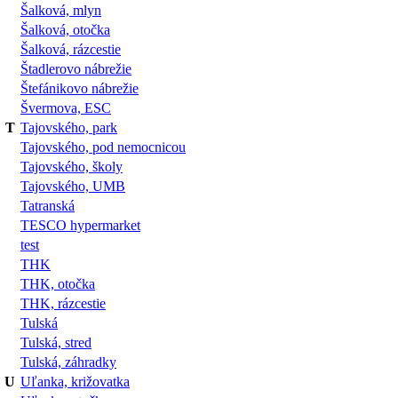
Šalková, mlyn
Šalková, otočka
Šalková, rázcestie
Štadlerovo nábrežie
Štefánikovo nábrežie
Švermova, ESC
T
Tajovského, park
Tajovského, pod nemocnicou
Tajovského, školy
Tajovského, UMB
Tatranská
TESCO hypermarket
test
THK
THK, otočka
THK, rázcestie
Tulská
Tulská, stred
Tulská, záhradky
U
Uľanka, križovatka