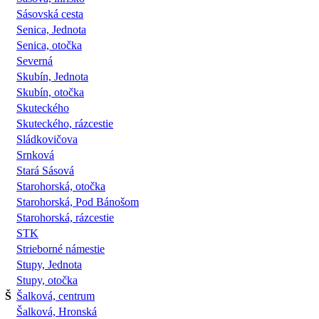
Sásovská cesta
Senica, Jednota
Senica, otočka
Severná
Skubín, Jednota
Skubín, otočka
Skuteckého
Skuteckého, rázcestie
Sládkovičova
Srnková
Stará Sásová
Starohorská, otočka
Starohorská, Pod Bánošom
Starohorská, rázcestie
STK
Strieborné námestie
Stupy, Jednota
Stupy, otočka
Š
Šalková, centrum
Šalková, Hronská