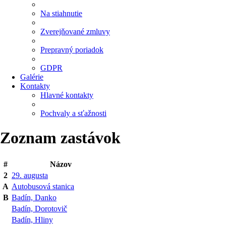
Na stiahnutie
Zverejňované zmluvy
Prepravný poriadok
GDPR
Galérie
Kontakty
Hlavné kontakty
Pochvaly a sťažnosti
Zoznam zastávok
#
Názov
2
29. augusta
A
Autobusová stanica
B
Badín, Danko
Badín, Dorotovič
Badín, Hliny