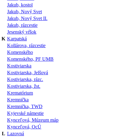
Jakub, kostol
Jakub, Nový Svet
Jakub, Nový Svet II.
Jakub, rázcestie
Jesenský vŕšok
K
Karpatská
Kollárova, rázcestie
Komenského
Komenského, PF UMB
Kostiviarska
Kostiviarska, Jelšová
Kostiviarska, rázc.
Kostiviarska, žst.
Krematórium
Kremnička
Kremnička, TWD
Kyjevské námestie
Kynceľová, Múzeum máp
Kynceľová, OcÚ
L
Lazovná