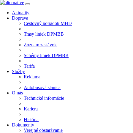
Aktuality
Doprava
Cestovný poriadok MHD
Trasy liniek DPMBB
Zoznam zastávok
Schémy liniek DPMBB
Tarifa
Služby
Reklama
Autobusová stanica
O nás
Technické informácie
Kariera
História
Dokumenty
Verejné obstarávanie