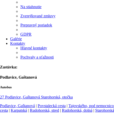
Na stiahnutie
Zverejňované zmluvy
Prepravný poriadok
GDPR
Galérie
Kontakty
Hlavné kontakty
Pochvaly a sťažnosti
Zastávka:
Podlavice, Gaštanová
Autobus
27
Podlavice, Gaštanová
Starohorská, otočka
Podlavice, Gaštanová
|
Povstalecká cesta
|
Tajovského, pod nemocnico
cesta
|
Karpatská
|
Rudohorská, stred
|
Rudohorská, dolná
|
Starohorská