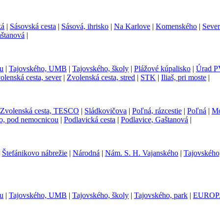
ká
|
Sásovská cesta
|
Sásová, ihrisko
|
Na Karlove
|
Komenského
|
Seve
aštanová
|
u
|
Tajovského, UMB
|
Tajovského, školy
|
Plážové kúpalisko
|
Úrad P
olenská cesta, sever
|
Zvolenská cesta, stred
|
STK
|
Iliaš, pri moste
|
Zvolenská cesta, TESCO
|
Sládkovičova
|
Poľná, rázcestie
|
Poľná
|
Mo
o, pod nemocnicou
|
Podlavická cesta
|
Podlavice, Gaštanová
|
|
Štefánikovo nábrežie
|
Národná
|
Nám. S. H. Vajanského
|
Tajovského
u
|
Tajovského, UMB
|
Tajovského, školy
|
Tajovského, park
|
EUROP