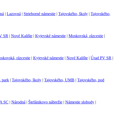
rná
|
Lazovná
|
Strieborné námestie
|
Tajovského, školy
|
Tajovského,
V SR
|
Nové Kalište
|
Kyjevské námestie
|
Moskovská, rázcestie
|
skovská, rázcestie
|
Kyjevské námestie
|
Nové Kalište
|
Úrad PV SR
|
, park
|
Tajovského, školy
|
Tajovského, UMB
|
Tajovského, pod
A SC
|
Národná
|
Štefánikovo nábrežie
|
Námestie slobody
|