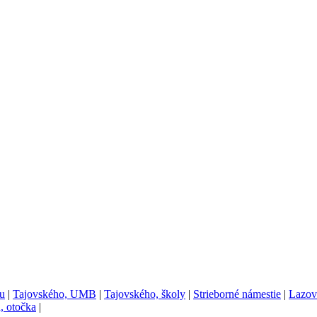
u
|
Tajovského, UMB
|
Tajovského, školy
|
Strieborné námestie
|
Lazov
, otočka
|