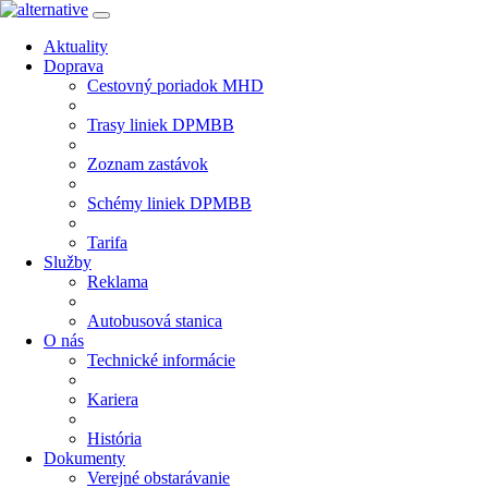
Aktuality
Doprava
Cestovný poriadok MHD
Trasy liniek DPMBB
Zoznam zastávok
Schémy liniek DPMBB
Tarifa
Služby
Reklama
Autobusová stanica
O nás
Technické informácie
Kariera
História
Dokumenty
Verejné obstarávanie