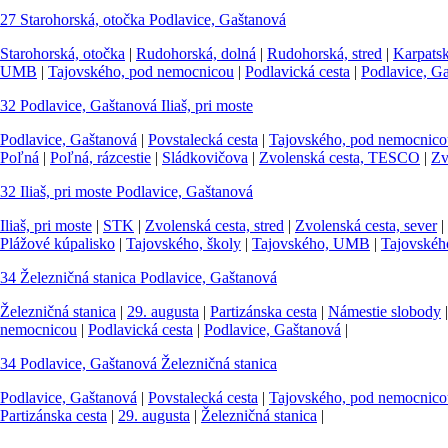
27
Starohorská, otočka
Podlavice, Gaštanová
Starohorská, otočka
|
Rudohorská, dolná
|
Rudohorská, stred
|
Karpats
UMB
|
Tajovského, pod nemocnicou
|
Podlavická cesta
|
Podlavice, G
32
Podlavice, Gaštanová
Iliaš, pri moste
Podlavice, Gaštanová
|
Povstalecká cesta
|
Tajovského, pod nemocnico
Poľná
|
Poľná, rázcestie
|
Sládkovičova
|
Zvolenská cesta, TESCO
|
Zv
32
Iliaš, pri moste
Podlavice, Gaštanová
Iliaš, pri moste
|
STK
|
Zvolenská cesta, stred
|
Zvolenská cesta, sever
|
Plážové kúpalisko
|
Tajovského, školy
|
Tajovského, UMB
|
Tajovskéh
34
Železničná stanica
Podlavice, Gaštanová
Železničná stanica
|
29. augusta
|
Partizánska cesta
|
Námestie slobody
nemocnicou
|
Podlavická cesta
|
Podlavice, Gaštanová
|
34
Podlavice, Gaštanová
Železničná stanica
Podlavice, Gaštanová
|
Povstalecká cesta
|
Tajovského, pod nemocnico
Partizánska cesta
|
29. augusta
|
Železničná stanica
|