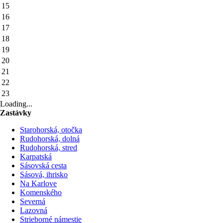
15
16
17
18
19
20
21
22
23
Loading...
Zastávky
Starohorská, otočka
Rudohorská, dolná
Rudohorská, stred
Karpatská
Sásovská cesta
Sásová, ihrisko
Na Karlove
Komenského
Severná
Lazovná
Strieborné námestie