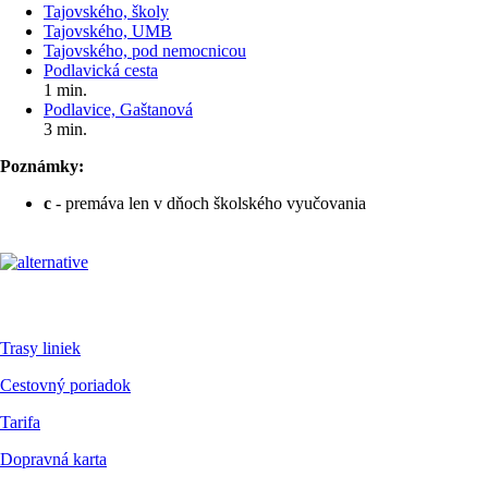
Tajovského, školy
Tajovského, UMB
Tajovského, pod nemocnicou
Podlavická cesta
1 min.
Podlavice, Gaštanová
3 min.
Poznámky:
c
- premáva len v dňoch školského vyučovania
Pre cestujúcich
Trasy liniek
Cestovný poriadok
Tarifa
Dopravná karta