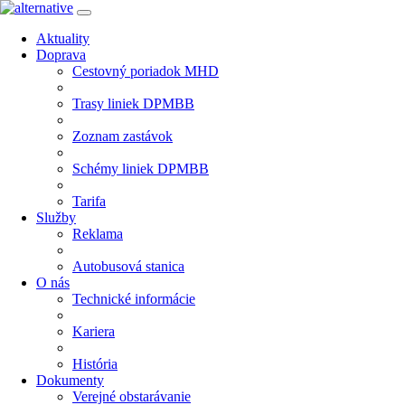
Aktuality
Doprava
Cestovný poriadok MHD
Trasy liniek DPMBB
Zoznam zastávok
Schémy liniek DPMBB
Tarifa
Služby
Reklama
Autobusová stanica
O nás
Technické informácie
Kariera
História
Dokumenty
Verejné obstarávanie