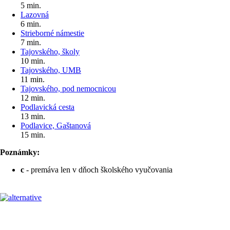
5 min.
Lazovná
6 min.
Strieborné námestie
7 min.
Tajovského, školy
10 min.
Tajovského, UMB
11 min.
Tajovského, pod nemocnicou
12 min.
Podlavická cesta
13 min.
Podlavice, Gaštanová
15 min.
Poznámky:
c
- premáva len v dňoch školského vyučovania
Pre cestujúcich