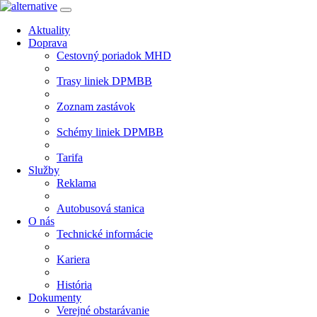
Aktuality
Doprava
Cestovný poriadok MHD
Trasy liniek DPMBB
Zoznam zastávok
Schémy liniek DPMBB
Tarifa
Služby
Reklama
Autobusová stanica
O nás
Technické informácie
Kariera
História
Dokumenty
Verejné obstarávanie