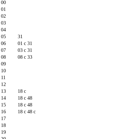
00
01
02
03
04
05
31
06
01
c
31
07
03
c
31
08
08
c
33
09
10
11
12
13
18
c
14
18
c
48
15
18
c
48
16
18
c
48
c
17
18
19
20