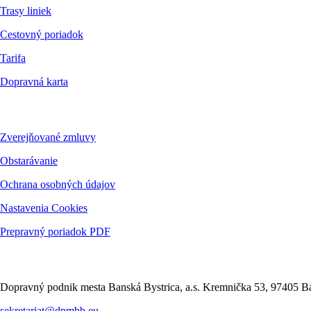
Trasy liniek
Cestovný poriadok
Tarifa
Dopravná karta
Dokumenty
Zverejňované zmluvy
Obstarávanie
Ochrana osobných údajov
Nastavenia Cookies
Prepravný poriadok PDF
Kontakt
Dopravný podnik mesta Banská Bystrica, a.s. Kremnička 53, 97405 Ba
sekretariat@dpmbb.eu