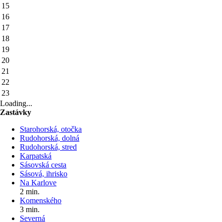
15
16
17
18
19
20
21
22
23
Loading...
Zastávky
Starohorská, otočka
Rudohorská, dolná
Rudohorská, stred
Karpatská
Sásovská cesta
Sásová, ihrisko
Na Karlove
2 min.
Komenského
3 min.
Severná