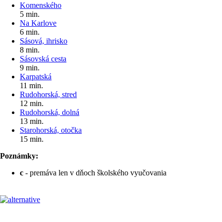
Komenského
5 min.
Na Karlove
6 min.
Sásová, ihrisko
8 min.
Sásovská cesta
9 min.
Karpatská
11 min.
Rudohorská, stred
12 min.
Rudohorská, dolná
13 min.
Starohorská, otočka
15 min.
Poznámky:
c
- premáva len v dňoch školského vyučovania
Pre cestujúcich