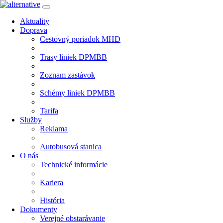
Aktuality
Doprava
Cestovný poriadok MHD
Trasy liniek DPMBB
Zoznam zastávok
Schémy liniek DPMBB
Tarifa
Služby
Reklama
Autobusová stanica
O nás
Technické informácie
Kariera
História
Dokumenty
Verejné obstarávanie