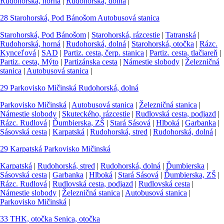
Rudohorská, horná
|
Rudohorská, dolná
|
28
Starohorská, Pod Bánošom
Autobusová stanica
Starohorská, Pod Bánošom
|
Starohorská, rázcestie
|
Tatranská
|
Rudohorská, horná
|
Rudohorská, dolná
|
Starohorská, otočka
|
Rázc.
Kynceľová
|
SAD
|
Partiz. cesta, čerp. stanica
|
Partiz. cesta, tlačiareň
|
Partiz. cesta, Mýto
|
Partizánska cesta
|
Námestie slobody
|
Železničná
stanica
|
Autobusová stanica
|
29
Parkovisko Mičinská
Rudohorská, dolná
Parkovisko Mičinská
|
Autobusová stanica
|
Železničná stanica
|
Námestie slobody
|
Skuteckého, rázcestie
|
Rudlovská cesta, podjazd
|
Rázc. Rudlová
|
Ďumbierska, ZŠ
|
Stará Sásová
|
Hlboká
|
Garbanka
|
Sásovská cesta
|
Karpatská
|
Rudohorská, stred
|
Rudohorská, dolná
|
29
Karpatská
Parkovisko Mičinská
Karpatská
|
Rudohorská, stred
|
Rudohorská, dolná
|
Ďumbierska
|
Sásovská cesta
|
Garbanka
|
Hlboká
|
Stará Sásová
|
Ďumbierska, ZŠ
|
Rázc. Rudlová
|
Rudlovská cesta, podjazd
|
Rudlovská cesta
|
Námestie slobody
|
Železničná stanica
|
Autobusová stanica
|
Parkovisko Mičinská
|
33
THK, otočka
Senica, otočka