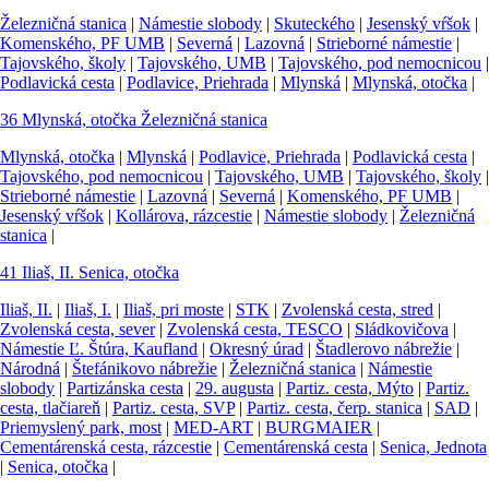
Železničná stanica
|
Námestie slobody
|
Skuteckého
|
Jesenský vŕšok
|
Komenského, PF UMB
|
Severná
|
Lazovná
|
Strieborné námestie
|
Tajovského, školy
|
Tajovského, UMB
|
Tajovského, pod nemocnicou
|
Podlavická cesta
|
Podlavice, Priehrada
|
Mlynská
|
Mlynská, otočka
|
36
Mlynská, otočka
Železničná stanica
Mlynská, otočka
|
Mlynská
|
Podlavice, Priehrada
|
Podlavická cesta
|
Tajovského, pod nemocnicou
|
Tajovského, UMB
|
Tajovského, školy
|
Strieborné námestie
|
Lazovná
|
Severná
|
Komenského, PF UMB
|
Jesenský vŕšok
|
Kollárova, rázcestie
|
Námestie slobody
|
Železničná
stanica
|
41
Iliaš, II.
Senica, otočka
Iliaš, II.
|
Iliaš, I.
|
Iliaš, pri moste
|
STK
|
Zvolenská cesta, stred
|
Zvolenská cesta, sever
|
Zvolenská cesta, TESCO
|
Sládkovičova
|
Námestie Ľ. Štúra, Kaufland
|
Okresný úrad
|
Štadlerovo nábrežie
|
Národná
|
Štefánikovo nábrežie
|
Železničná stanica
|
Námestie
slobody
|
Partizánska cesta
|
29. augusta
|
Partiz. cesta, Mýto
|
Partiz.
cesta, tlačiareň
|
Partiz. cesta, SVP
|
Partiz. cesta, čerp. stanica
|
SAD
|
Priemyslený park, most
|
MED-ART
|
BURGMAIER
|
Cementárenská cesta, rázcestie
|
Cementárenská cesta
|
Senica, Jednota
|
Senica, otočka
|