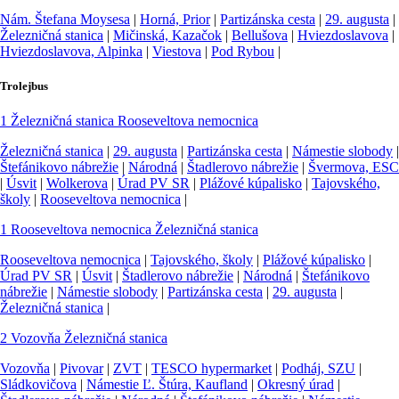
Nám. Štefana Moysesa
|
Horná, Prior
|
Partizánska cesta
|
29. augusta
|
Železničná stanica
|
Mičinská, Kazačok
|
Bellušova
|
Hviezdoslavova
|
Hviezdoslavova, Alpinka
|
Viestova
|
Pod Rybou
|
Trolejbus
1
Železničná stanica
Rooseveltova nemocnica
Železničná stanica
|
29. augusta
|
Partizánska cesta
|
Námestie slobody
|
Štefánikovo nábrežie
|
Národná
|
Štadlerovo nábrežie
|
Švermova, ESC
|
Úsvit
|
Wolkerova
|
Úrad PV SR
|
Plážové kúpalisko
|
Tajovského,
školy
|
Rooseveltova nemocnica
|
1
Rooseveltova nemocnica
Železničná stanica
Rooseveltova nemocnica
|
Tajovského, školy
|
Plážové kúpalisko
|
Úrad PV SR
|
Úsvit
|
Štadlerovo nábrežie
|
Národná
|
Štefánikovo
nábrežie
|
Námestie slobody
|
Partizánska cesta
|
29. augusta
|
Železničná stanica
|
2
Vozovňa
Železničná stanica
Vozovňa
|
Pivovar
|
ZVT
|
TESCO hypermarket
|
Podháj, SZU
|
Sládkovičova
|
Námestie Ľ. Štúra, Kaufland
|
Okresný úrad
|