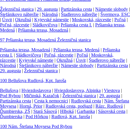
Železničná stanica
|
29. augusta
|
Partizánska cesta
|
Námestie slobody
|
Štefánikovo nábrežie
|
Národná
|
Štadlerovo nábrežie
|
Švermova, ESC
|
Úsvit
|
Okružná
|
Kyjevské námestie
|
Moskovská, rázcestie
|
Poľná
|
Poľná, rázcestie
|
Sládkovičova
|
Pršianska cesta I.
|
Pršianska terasa,
Medená
|
Pršianska terasa, Mosadzná
|
97
Pršianska terasa, Mosadzná
Železničná stanica
Pršianska terasa, Mosadzná
|
Pršianska terasa, Medená
|
Pršianska
cesta I.
|
Sládkovičova
|
Poľná, rázcestie
|
Poľná
|
Moskovská,
rázcestie
|
Kyjevské námestie
|
Okružná
|
Úsvit
|
Štadlerovo nábrežie
|
Národná
|
Štefánikovo nábrežie
|
Námestie slobody
|
Partizánska cesta
|
29. augusta
|
Železničná stanica
|
100
Bellušova
Rudlová, Kpt. Jaroša
Bellušova
|
Hviezdoslavova
|
Hviezdoslavova, Alpinka
|
Viestova
|
Pod Rybou
|
Mičinská, Kazačok
|
Železničná stanica
|
29. augusta
|
Partizánska cesta
|
Cesta k nemocnici
|
Rudlovská cesta
|
Nám. Štefana
Moysesa
|
Horná, Prior
|
Rudlovská cesta, podjazd
|
Rázc. Rudlová
|
Ďumbierska, ZŠ
|
Stará Sásová
|
Hlboká
|
Garbanka
|
Sásovská cesta
|
Ďumbierska
|
Pod Hôrkou
|
Rudlová, Kpt. Jaroša
|
100
Nám. Štefana Moysesa
Pod Rybou