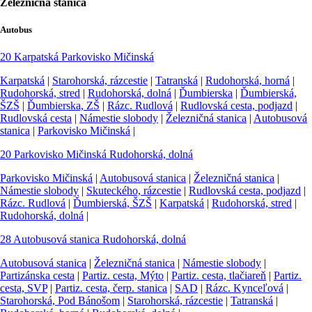
Železničná stanica
Autobus
20
Karpatská
Parkovisko Mičinská
Karpatská
|
Starohorská, rázcestie
|
Tatranská
|
Rudohorská, horná
|
Rudohorská, stred
|
Rudohorská, dolná
|
Ďumbierska
|
Ďumbierská,
ŠZŠ
|
Ďumbierska, ZŠ
|
Rázc. Rudlová
|
Rudlovská cesta, podjazd
|
Rudlovská cesta
|
Námestie slobody
|
Železničná stanica
|
Autobusová
stanica
|
Parkovisko Mičinská
|
20
Parkovisko Mičinská
Rudohorská, dolná
Parkovisko Mičinská
|
Autobusová stanica
|
Železničná stanica
|
Námestie slobody
|
Skuteckého, rázcestie
|
Rudlovská cesta, podjazd
|
Rázc. Rudlová
|
Ďumbierská, ŠZŠ
|
Karpatská
|
Rudohorská, stred
|
Rudohorská, dolná
|
28
Autobusová stanica
Rudohorská, dolná
Autobusová stanica
|
Železničná stanica
|
Námestie slobody
|
Partizánska cesta
|
Partiz. cesta, Mýto
|
Partiz. cesta, tlačiareň
|
Partiz.
cesta, SVP
|
Partiz. cesta, čerp. stanica
|
SAD
|
Rázc. Kynceľová
|
Starohorská, Pod Bánošom
|
Starohorská, rázcestie
|
Tatranská
|