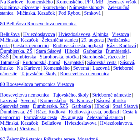
Na Karlove
|
Komenského
|
Komenského, PF UMB
|
Jesenský vŕšok
|
Kollárova, rázcestie
|
Skuteckého
|
Námestie slobody
|
Železničná
stanica
|
Mičinská, Kazačok
|
Pod Rybou
|
Srnková
|
80
Bellušova
Rooseveltova nemocnica
Bellušova
|
Hviezdoslavova
|
Hviezdoslavova, Alpinka
|
Viestova
|
Mičinská, Kazačok
|
Železničná stanica
|
29. augusta
|
Partizánska
cesta
|
Cesta k nemocnici
|
Rudlovská cesta, podjazd
|
Rázc. Rudlová
|
Ďumbierska, ZŠ
|
Stará Sásová
|
Hlboká
|
Garbanka
|
Ďumbierská,
ŠZŠ
|
Ďumbierska
|
Starohorská, otočka
|
Starohorská, rázcestie
|
Tatranská
|
Rudohorská, horná
|
Karpatská
|
Sásovská cesta
|
Sásová,
ihrisko
|
Na Karlove
|
Komenského
|
Severná
|
Lazovná
|
Strieborné
námestie
|
Tajovského, školy
|
Rooseveltova nemocnica
|
80
Rooseveltova nemocnica
Viestova
Rooseveltova nemocnica
|
Tajovského, školy
|
Strieborné námestie
|
Lazovná
|
Severná
|
Komenského
|
Na Karlove
|
Sásová, ihrisko
|
Sásovská cesta
|
Ďumbierská, ŠZŠ
|
Garbanka
|
Hlboká
|
Stará Sásová
|
Ďumbierska, ZŠ
|
Rázc. Rudlová
|
Rudlovská cesta, podjazd
|
Cesta k
nemocnici
|
Partizánska cesta
|
29. augusta
|
Železničná stanica
|
Mičinská, Kazačok
|
Bellušova
|
Hviezdoslavova
|
Hviezdoslavova,
Alpinka
|
Viestova
|
97
Železničná stanica
Pršianska terasa, Mosadzná