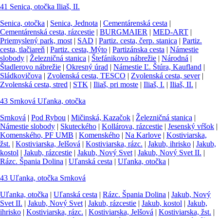
41
Senica, otočka
Iliaš, II.
Senica, otočka
|
Senica, Jednota
|
Cementárenská cesta
|
Cementárenská cesta, rázcestie
|
BURGMAIER
|
MED-ART
|
Priemyslený park, most
|
SAD
|
Partiz. cesta, čerp. stanica
|
Partiz.
cesta, tlačiareň
|
Partiz. cesta, Mýto
|
Partizánska cesta
|
Námestie
slobody
|
Železničná stanica
|
Štefánikovo nábrežie
|
Národná
|
Štadlerovo nábrežie
|
Okresný úrad
|
Námestie Ľ. Štúra, Kaufland
|
Sládkovičova
|
Zvolenská cesta, TESCO
|
Zvolenská cesta, sever
|
Zvolenská cesta, stred
|
STK
|
Iliaš, pri moste
|
Iliaš, I.
|
Iliaš, II.
|
43
Srnková
Uľanka, otočka
Srnková
|
Pod Rybou
|
Mičinská, Kazačok
|
Železničná stanica
|
Námestie slobody
|
Skuteckého
|
Kollárova, rázcestie
|
Jesenský vŕšok
|
Komenského, PF UMB
|
Komenského
|
Na Karlove
|
Kostiviarska,
žst.
|
Kostiviarska, Jelšová
|
Kostiviarska, rázc.
|
Jakub, ihrisko
|
Jakub,
kostol
|
Jakub, rázcestie
|
Jakub, Nový Svet
|
Jakub, Nový Svet II.
|
Rázc. Špania Dolina
|
Uľanská cesta
|
Uľanka, otočka
|
43
Uľanka, otočka
Srnková
Uľanka, otočka
|
Uľanská cesta
|
Rázc. Špania Dolina
|
Jakub, Nový
Svet II.
|
Jakub, Nový Svet
|
Jakub, rázcestie
|
Jakub, kostol
|
Jakub,
ihrisko
|
Kostiviarska, rázc.
|
Kostiviarska, Jelšová
|
Kostiviarska, žst.
|