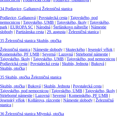
34
Podlavice, Gaštanová
Železničná stanica
Podlavice, Gaštanová
|
Povstalecká cesta
|
Tajovského, pod
nemocnicou
|
Tajovského, UMB
|
Tajovského, školy
|
Tajovského,
park
|
EUROPA SC
|
Národná
|
Štefánikovo nábrežie
|
Námestie
slobody
|
Partizánska cesta
|
29. augusta
|
Železničná stanica
|
35
Železničná stanica
Skubín, otočka
Železničná stanica
|
Námestie slobody
|
Skuteckého
|
Jesenský vŕšok
|
Komenského, PF UMB
|
Severná
|
Lazovná
|
Strieborné námestie
|
Tajovského, školy
|
Tajovského, UMB
|
Tajovského, pod nemocnicou
|
Podlavická cesta
|
Povstalecká cesta
|
Skubín, Jednota
|
Buková
|
Skubín, otočka
|
35
Skubín, otočka
Železničná stanica
Skubín, otočka
|
Buková
|
Skubín, Jednota
|
Povstalecká cesta
|
Tajovského, pod nemocnicou
|
Tajovského, UMB
|
Tajovského, školy
|
Strieborné námestie
|
Lazovná
|
Severná
|
Komenského, PF UMB
|
Jesenský vŕšok
|
Kollárova, rázcestie
|
Námestie slobody
|
Železničná
stanica
|
36
Železničná stanica
Mlynská, otočka