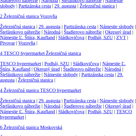
Štadlerovo nábrežie
|
Národná
|
Štefánikovo nábrežie
|
Námestie
slobody
|
Partizánska cesta
|
29. augusta
|
Železničná stanica
|
2
Železničná stanica
Vozovňa
Železničná stanica
|
29. augusta
|
Partizánska cesta
|
Námestie slobody
|
Štefánikovo nábrežie
|
Národná
|
Štadlerovo nábrežie
|
Okresný úrad
|
Námestie Ľ. Štúra, Kaufland
|
Sládkovičova
|
Podháj, SZU
|
ZVT
|
Pivovar
|
Vozovňa
|
4
TESCO hypermarket
Železničná stanica
TESCO hypermarket
|
Podháj, SZU
|
Sládkovičova
|
Námestie Ľ.
Štúra, Kaufland
|
Okresný úrad
|
Štadlerovo nábrežie
|
Národná
|
Štefánikovo nábrežie
|
Námestie slobody
|
Partizánska cesta
|
29.
augusta
|
Železničná stanica
|
4
Železničná stanica
TESCO hypermarket
Železničná stanica
|
29. augusta
|
Partizánska cesta
|
Námestie slobody
|
Štefánikovo nábrežie
|
Národná
|
Štadlerovo nábrežie
|
Okresný úrad
|
Námestie Ľ. Štúra, Kaufland
|
Sládkovičova
|
Podháj, SZU
|
TESCO
hypermarket
|
6
Železničná stanica
Moskovská