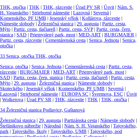
THK, otočka
|
THK
|
THK, rázcestie
|
Úrad PV SR
|
Úsvit
|
Nám. S.
H. Vajanského
|
Strieborné námestie
|
Lazovná
|
Severná
|
Komenského, PF UMB
|
Jesenský vŕšok
|
Kollárova, rázcestie
|
Námestie slobody
|
Železničná stanica
|
29. augusta
|
Partiz. cesta,
Mýto
|
Partiz. cesta, tlačiareň
|
Partiz. cesta, SVP
|
Partiz. cesta, čerp.
stanica
|
SAD
|
Priemyslený park, most
|
MED-ART
|
BURGMAIER
|
Partiz. cesta, rázcestie
|
Cementárenská cesta
|
Senica, Jednota
|
Senica,
otočka
|
33
Senica, otočka
THK, otočka
Senica, otočka
|
Senica, Jednota
|
Cementárenská cesta
|
Partiz. cesta,
rázcestie
|
BURGMAIER
|
MED-ART
|
Priemyslený park, most
|
SAD
|
Partiz. cesta, čerp. stanica
|
Partiz. cesta, tlačiareň
|
Partiz. cesta,
Mýto
|
29. augusta
|
Železničná stanica
|
Námestie slobody
|
Skuteckého
|
Jesenský vŕšok
|
Komenského, PF UMB
|
Severná
|
Lazovná
|
Strieborné námestie
|
EUROPA SC
|
Švermova, ESC
|
Úsvit
|
Wolkerova
|
Úrad PV SR
|
THK, rázcestie
|
THK
|
THK, otočka
|
34
Železničná stanica
Podlavice, Gaštanová
Železničná stanica
|
29. augusta
|
Partizánska cesta
|
Námestie slobody
|
Štefánikovo nábrežie
|
Národná
|
Nám. S. H. Vajanského
|
Tajovského,
park
|
Tajovského, školy
|
Tajovského, UMB
|
Tajovského, pod
nemocnicou
|
Podlavická cesta
|
Podlavice, Gaštanová
|