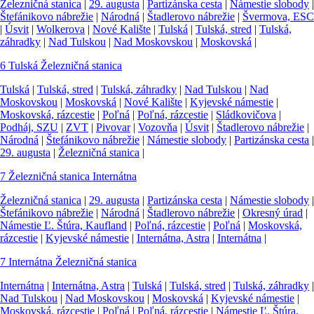
Železničná stanica
|
29. augusta
|
Partizánska cesta
|
Námestie slobody
|
Štefánikovo nábrežie
|
Národná
|
Štadlerovo nábrežie
|
Švermova, ESC
|
Úsvit
|
Wolkerova
|
Nové Kalište
|
Tulská
|
Tulská, stred
|
Tulská,
záhradky
|
Nad Tulskou
|
Nad Moskovskou
|
Moskovská
|
6
Tulská
Železničná stanica
Tulská
|
Tulská, stred
|
Tulská, záhradky
|
Nad Tulskou
|
Nad
Moskovskou
|
Moskovská
|
Nové Kalište
|
Kyjevské námestie
|
Moskovská, rázcestie
|
Poľná
|
Poľná, rázcestie
|
Sládkovičova
|
Podháj, SZU
|
ZVT
|
Pivovar
|
Vozovňa
|
Úsvit
|
Štadlerovo nábrežie
|
Národná
|
Štefánikovo nábrežie
|
Námestie slobody
|
Partizánska cesta
|
29. augusta
|
Železničná stanica
|
7
Železničná stanica
Internátna
Železničná stanica
|
29. augusta
|
Partizánska cesta
|
Námestie slobody
|
Štefánikovo nábrežie
|
Národná
|
Štadlerovo nábrežie
|
Okresný úrad
|
Námestie Ľ. Štúra, Kaufland
|
Poľná, rázcestie
|
Poľná
|
Moskovská,
rázcestie
|
Kyjevské námestie
|
Internátna, Astra
|
Internátna
|
7
Internátna
Železničná stanica
Internátna
|
Internátna, Astra
|
Tulská
|
Tulská, stred
|
Tulská, záhradky
|
Nad Tulskou
|
Nad Moskovskou
|
Moskovská
|
Kyjevské námestie
|
Moskovská, rázcestie
|
Poľná
|
Poľná, rázcestie
|
Námestie Ľ. Štúra,