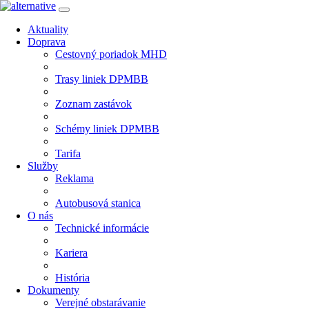
Aktuality
Doprava
Cestovný poriadok MHD
Trasy liniek DPMBB
Zoznam zastávok
Schémy liniek DPMBB
Tarifa
Služby
Reklama
Autobusová stanica
O nás
Technické informácie
Kariera
História
Dokumenty
Verejné obstarávanie