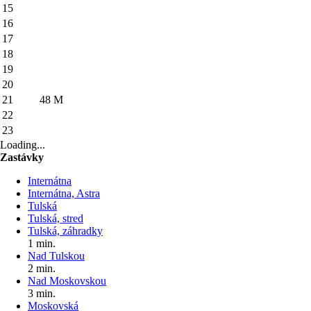
15
16
17
18
19
20
21
48
M
22
23
Loading...
Zastávky
Internátna
Internátna, Astra
Tulská
Tulská, stred
Tulská, záhradky
1 min.
Nad Tulskou
2 min.
Nad Moskovskou
3 min.
Moskovská