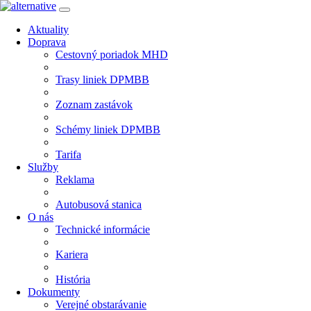
Aktuality
Doprava
Cestovný poriadok MHD
Trasy liniek DPMBB
Zoznam zastávok
Schémy liniek DPMBB
Tarifa
Služby
Reklama
Autobusová stanica
O nás
Technické informácie
Kariera
História
Dokumenty
Verejné obstarávanie