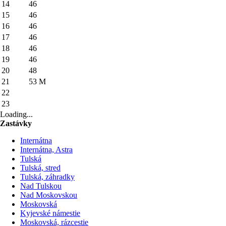
14
46
15
46
16
46
17
46
18
46
19
46
20
48
21
53
M
22
23
Loading...
Zastávky
Internátna
Internátna, Astra
Tulská
Tulská, stred
Tulská, záhradky
Nad Tulskou
Nad Moskovskou
Moskovská
Kyjevské námestie
Moskovská, rázcestie