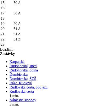
15
50
A
16
17
50
A
18
19
50
A
20
51
A
21
51
A
22
51
Z
23
Loading...
Zastávky
Karpatská
Rudohorská, stred
Rudohorská, dolná
Ďumbierska
Ďumbierská, ŠZŠ
Rázc. Rudlová
Rudlovská cesta, podjazd
Rudlovská cesta
1 min.
Námestie slobody
3 min.