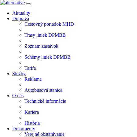
Aktuality
Doprava
Cestovný poriadok MHD
Trasy liniek DPMBB
Zoznam zastávok
Schémy liniek DPMBB
Tarifa
Služby
Reklama
Autobusová stanica
O nás
Technické informácie
Kariera
História
Dokumenty
Verejné obstarávanie