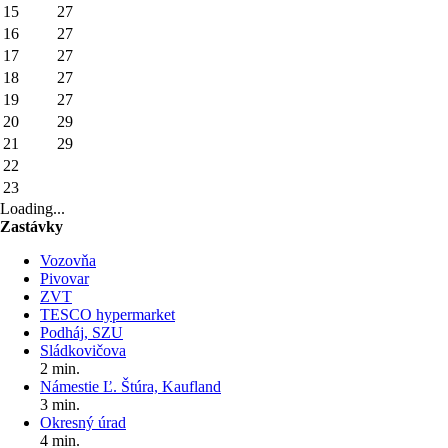
15
27
16
27
17
27
18
27
19
27
20
29
21
29
22
23
Loading...
Zastávky
Vozovňa
Pivovar
ZVT
TESCO hypermarket
Podháj, SZU
Sládkovičova
2 min.
Námestie Ľ. Štúra, Kaufland
3 min.
Okresný úrad
4 min.