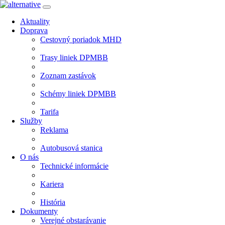
Aktuality
Doprava
Cestovný poriadok MHD
Trasy liniek DPMBB
Zoznam zastávok
Schémy liniek DPMBB
Tarifa
Služby
Reklama
Autobusová stanica
O nás
Technické informácie
Kariera
História
Dokumenty
Verejné obstarávanie