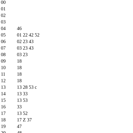
00
01
02
03
04
46
05
01
22
42
52
06
02
23
43
07
03
23
43
08
03
23
09
18
10
18
11
18
12
18
13
13
28
53
c
14
13
33
15
13
53
16
33
17
13
52
18
17
Z
37
19
47
20
48