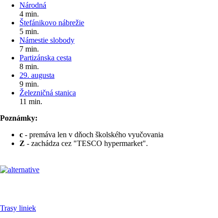
Národná
4 min.
Štefánikovo nábrežie
5 min.
Námestie slobody
7 min.
Partizánska cesta
8 min.
29. augusta
9 min.
Železničná stanica
11 min.
Poznámky:
c
- premáva len v dňoch školského vyučovania
Z
- zachádza cez "TESCO hypermarket".
Pre cestujúcich
Trasy liniek