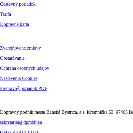
Cestovný poriadok
Tarifa
Dopravná karta
Dokumenty
Zverejňované zmluvy
Obstarávanie
Ochrana osobných údajov
Nastavenia Cookies
Prepravný poriadok PDF
Kontakt
Dopravný podnik mesta Banská Bystrica, a.s. Kremnička 53, 97405 Ba
sekretariat@dpmbb.eu
00421 48 410 13 03