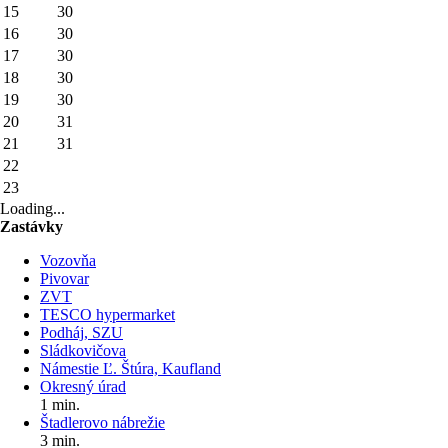
15
30
16
30
17
30
18
30
19
30
20
31
21
31
22
23
Loading...
Zastávky
Vozovňa
Pivovar
ZVT
TESCO hypermarket
Podháj, SZU
Sládkovičova
Námestie Ľ. Štúra, Kaufland
Okresný úrad
1 min.
Štadlerovo nábrežie
3 min.