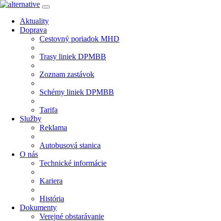
Aktuality
Doprava
Cestovný poriadok MHD
Trasy liniek DPMBB
Zoznam zastávok
Schémy liniek DPMBB
Tarifa
Služby
Reklama
Autobusová stanica
O nás
Technické informácie
Kariera
História
Dokumenty
Verejné obstarávanie