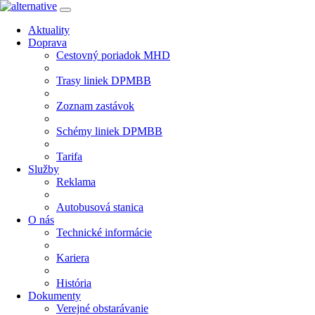
Aktuality
Doprava
Cestovný poriadok MHD
Trasy liniek DPMBB
Zoznam zastávok
Schémy liniek DPMBB
Tarifa
Služby
Reklama
Autobusová stanica
O nás
Technické informácie
Kariera
História
Dokumenty
Verejné obstarávanie