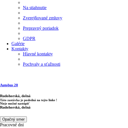
Na stiahnutie
Zverejňované zmluvy
Prepravný poriadok
GDPR
Galérie
Kontakty
Hlavné kontakty
Pochvaly a sťažnosti
Autobus
20
Rudohorská, dolná
Táto zastávka je posledná na tejto linke !
Nieje možné nastúpiť
Rudohorská, dolná
Opačný smer
Pracovné dni