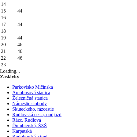
14
15
44
16
17
44
18
19
44
20
46
21
46
22
46
23
Loading...
Zastávky
Parkovisko Mičinská
Autobusová stanica
Železničná stanica
Námestie slobody
Skuteckého, rázcestie
Rudlovská cesta, podjazd
Rázc. Rudlová
Ďumbierská, ŠZŠ
Karpatská
Rudohorská, stred