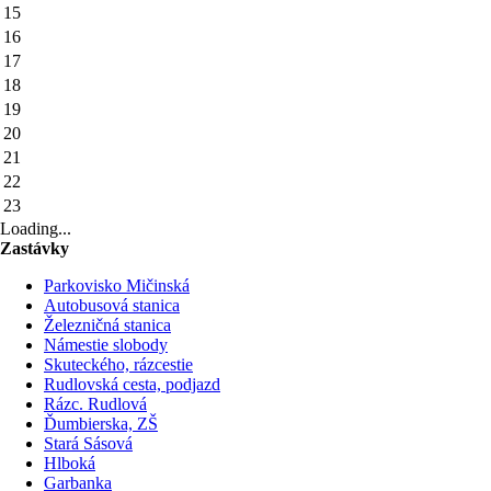
15
16
17
18
19
20
21
22
23
Loading...
Zastávky
Parkovisko Mičinská
Autobusová stanica
Železničná stanica
Námestie slobody
Skuteckého, rázcestie
Rudlovská cesta, podjazd
Rázc. Rudlová
Ďumbierska, ZŠ
Stará Sásová
Hlboká
Garbanka