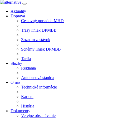
Aktuality
Doprava
Cestovný poriadok MHD
Trasy liniek DPMBB
Zoznam zastávok
Schémy liniek DPMBB
Tarifa
Služby
Reklama
Autobusová stanica
O nás
Technické informácie
Kariera
História
Dokumenty
Verejné obstarávanie