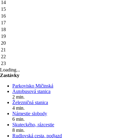
14
15
16
17
18
19
20
21
22
23
Loading...
Zastávky
Parkovisko Mičinská
Autobusová stanica
2 min.
Železničná stanica
4 min.
Námestie slobody
6 min.
Skuteckého, rázcestie
8 min.
Rudlovská cesta, podjazd