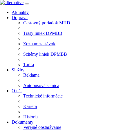
Aktuality
Doprava
Cestovný poriadok MHD
Trasy liniek DPMBB
Zoznam zastávok
Schémy liniek DPMBB
Tarifa
Služby
Reklama
Autobusová stanica
O nás
Technické informácie
Kariera
História
Dokumenty
Verejné obstarávanie