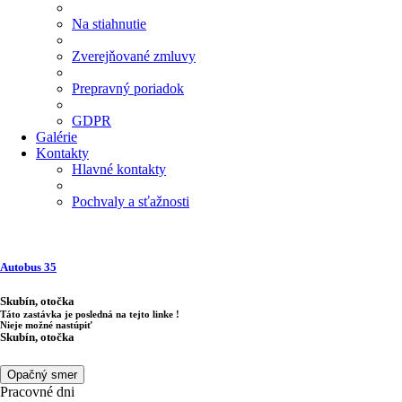
Na stiahnutie
Zverejňované zmluvy
Prepravný poriadok
GDPR
Galérie
Kontakty
Hlavné kontakty
Pochvaly a sťažnosti
Autobus
35
Skubín, otočka
Táto zastávka je posledná na tejto linke !
Nieje možné nastúpiť
Skubín, otočka
Opačný smer
Pracovné dni