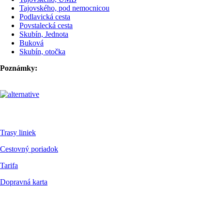
Tajovského, pod nemocnicou
Podlavická cesta
Povstalecká cesta
Skubín, Jednota
Buková
Skubín, otočka
Poznámky:
Pre cestujúcich
Trasy liniek
Cestovný poriadok
Tarifa
Dopravná karta
Dokumenty