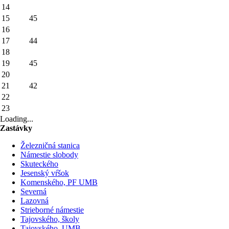
14
15
45
16
17
44
18
19
45
20
21
42
22
23
Loading...
Zastávky
Železničná stanica
Námestie slobody
Skuteckého
Jesenský vŕšok
Komenského, PF UMB
Severná
Lazovná
Strieborné námestie
Tajovského, školy
Tajovského, UMB