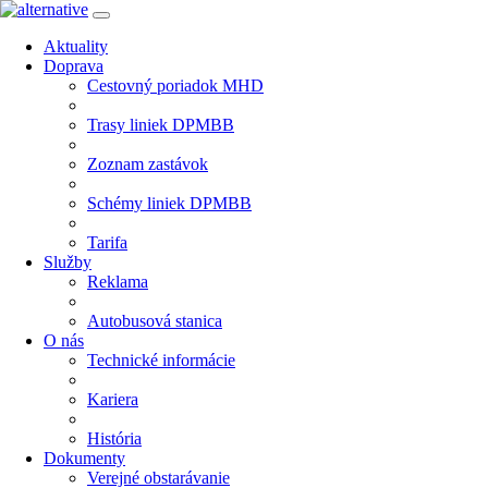
Aktuality
Doprava
Cestovný poriadok MHD
Trasy liniek DPMBB
Zoznam zastávok
Schémy liniek DPMBB
Tarifa
Služby
Reklama
Autobusová stanica
O nás
Technické informácie
Kariera
História
Dokumenty
Verejné obstarávanie