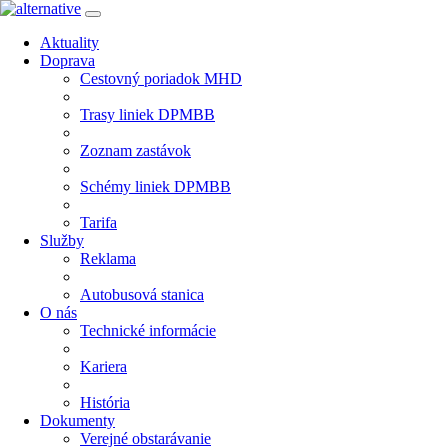
Aktuality
Doprava
Cestovný poriadok MHD
Trasy liniek DPMBB
Zoznam zastávok
Schémy liniek DPMBB
Tarifa
Služby
Reklama
Autobusová stanica
O nás
Technické informácie
Kariera
História
Dokumenty
Verejné obstarávanie