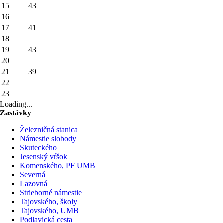
15
43
16
17
41
18
19
43
20
21
39
22
23
Loading...
Zastávky
Železničná stanica
Námestie slobody
Skuteckého
Jesenský vŕšok
Komenského, PF UMB
Severná
Lazovná
Strieborné námestie
Tajovského, školy
Tajovského, UMB
Podlavická cesta