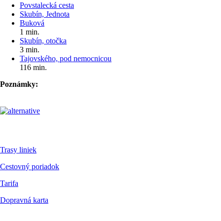
Povstalecká cesta
Skubín, Jednota
Buková
1 min.
Skubín, otočka
3 min.
Tajovského, pod nemocnicou
116 min.
Poznámky:
Pre cestujúcich
Trasy liniek
Cestovný poriadok
Tarifa
Dopravná karta
Dokumenty