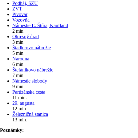
Podháj, SZU
ZVT
Pivovar
Vozovňa
Námestie Ľ. Štúra, Kaufland
2 min.
Okresný úrad
3 min.
Štadlerovo nábrežie
5 min.
Národná
6 min.
Štefánikovo nábrežie
7 min.
Námestie slobody
9 min.
Partizánska cesta
11 min.
29. augusta
12 min.
Železničná stanica
13 min.
Poznámky: