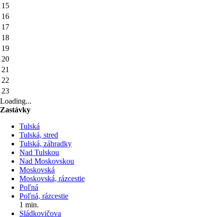
15
16
17
18
19
20
21
22
23
Loading...
Zastávky
Tulská
Tulská, stred
Tulská, záhradky
Nad Tulskou
Nad Moskovskou
Moskovská
Moskovská, rázcestie
Poľná
Poľná, rázcestie
1 min.
Sládkovičova