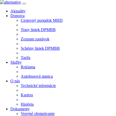
Aktuality
Doprava
Cestovný poriadok MHD
Trasy liniek DPMBB
Zoznam zastávok
Schémy liniek DPMBB
Tarifa
Služby
Reklama
Autobusová stanica
O nás
Technické informácie
Kariera
História
Dokumenty
Verejné obstarávanie