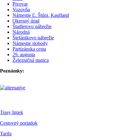
Pivovar
Vozovňa
Námestie Ľ. Štúra, Kaufland
Okresný úrad
Štadlerovo nábrežie
Národná
Štefánikovo nábrežie
Námestie slobody
Partizánska cesta
29. augusta
Železničná stanica
Poznámky:
Pre cestujúcich
Trasy liniek
Cestovný poriadok
Tarifa