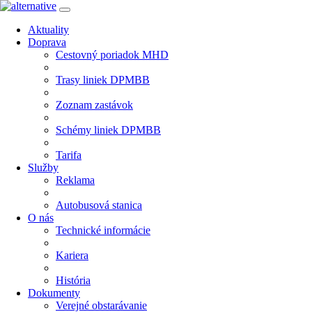
Aktuality
Doprava
Cestovný poriadok MHD
Trasy liniek DPMBB
Zoznam zastávok
Schémy liniek DPMBB
Tarifa
Služby
Reklama
Autobusová stanica
O nás
Technické informácie
Kariera
História
Dokumenty
Verejné obstarávanie