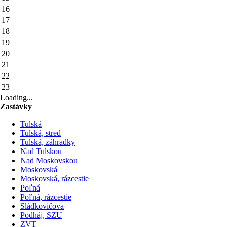
16
17
18
19
20
21
22
23
Loading...
Zastávky
Tulská
Tulská, stred
Tulská, záhradky
Nad Tulskou
Nad Moskovskou
Moskovská
Moskovská, rázcestie
Poľná
Poľná, rázcestie
Sládkovičova
Podháj, SZU
ZVT