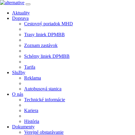
Aktuality
Doprava
Cestovný poriadok MHD
Trasy liniek DPMBB
Zoznam zastávok
Schémy liniek DPMBB
Tarifa
Služby
Reklama
Autobusová stanica
O nás
Technické informácie
Kariera
História
Dokumenty
Verejné obstarávanie