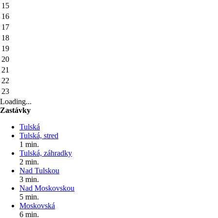
15
16
17
18
19
20
21
22
23
Loading...
Zastávky
Tulská
Tulská, stred
1 min.
Tulská, záhradky
2 min.
Nad Tulskou
3 min.
Nad Moskovskou
5 min.
Moskovská
6 min.