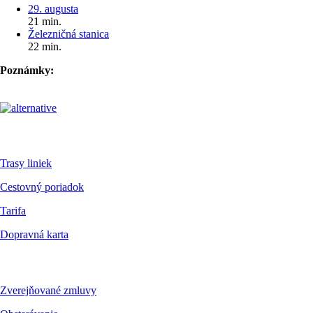
29. augusta
21 min.
Železničná stanica
22 min.
Poznámky:
Pre cestujúcich
Trasy liniek
Cestovný poriadok
Tarifa
Dopravná karta
Dokumenty
Zverejňované zmluvy