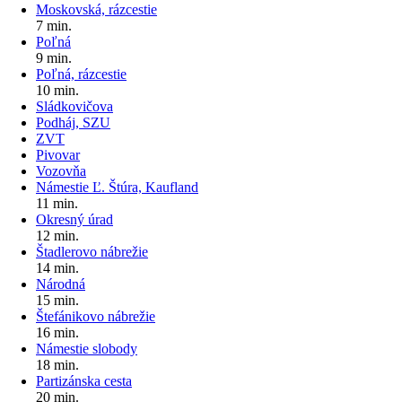
Moskovská, rázcestie
7 min.
Poľná
9 min.
Poľná, rázcestie
10 min.
Sládkovičova
Podháj, SZU
ZVT
Pivovar
Vozovňa
Námestie Ľ. Štúra, Kaufland
11 min.
Okresný úrad
12 min.
Štadlerovo nábrežie
14 min.
Národná
15 min.
Štefánikovo nábrežie
16 min.
Námestie slobody
18 min.
Partizánska cesta
20 min.