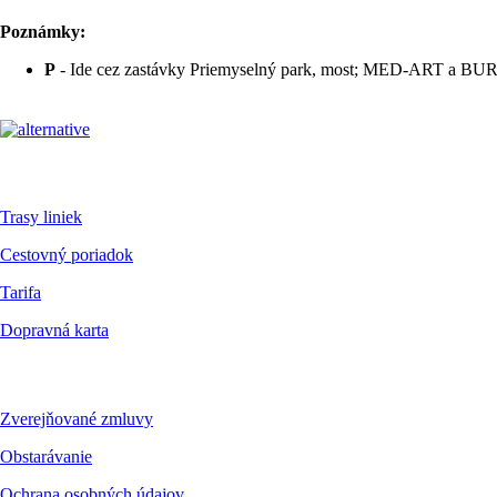
Poznámky:
P
- Ide cez zastávky Priemyselný park, most; MED-ART a 
Pre cestujúcich
Trasy liniek
Cestovný poriadok
Tarifa
Dopravná karta
Dokumenty
Zverejňované zmluvy
Obstarávanie
Ochrana osobných údajov