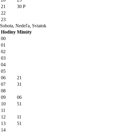
21
30
P
22
23
Sobota, Nedeľa, Sviatok
Hodiny
Minúty
00
01
02
03
04
05
06
21
07
31
08
09
06
10
51
11
12
11
13
51
14