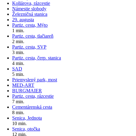
Kollárova, rázcestie
Námestie slobody
Železničná stanica
29. augusta
Partiz. cesta, Mýto
1 min.
Partiz. cesta, tlačiareň
2 min.
Partiz. cesta, SVP
3 min.
Partiz. cesta, čerp. stanica
4 min.
SAD
5 min.
Priemyslený park, most
MED-ART
BURGMAIER
Partiz. cesta, rázcestie
7 min.
Cementárenská cesta
8 min.
Senica, Jednota
10 min.
Senica, otočka
12 min.