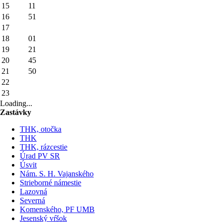
15
11
16
51
17
18
01
19
21
20
45
21
50
22
23
Loading...
Zastávky
THK, otočka
THK
THK, rázcestie
Úrad PV SR
Úsvit
Nám. S. H. Vajanského
Strieborné námestie
Lazovná
Severná
Komenského, PF UMB
Jesenský vŕšok