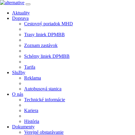
Aktuality
Doprava
Cestovný poriadok MHD
Trasy liniek DPMBB
Zoznam zastávok
Schémy liniek DPMBB
Tarifa
Služby
Reklama
Autobusová stanica
O nás
Technické informácie
Kariera
História
Dokumenty
Verejné obstarávanie