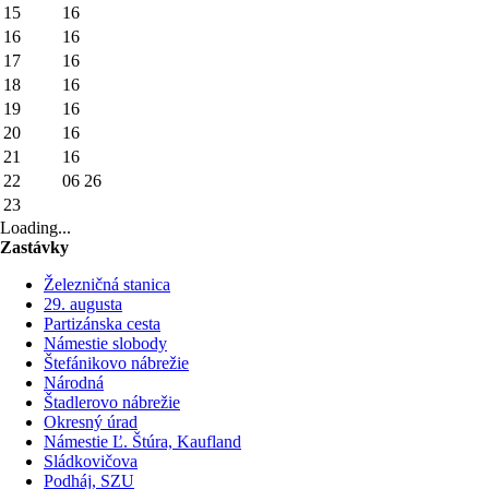
15
16
16
16
17
16
18
16
19
16
20
16
21
16
22
06
26
23
Loading...
Zastávky
Železničná stanica
29. augusta
Partizánska cesta
Námestie slobody
Štefánikovo nábrežie
Národná
Štadlerovo nábrežie
Okresný úrad
Námestie Ľ. Štúra, Kaufland
Sládkovičova
Podháj, SZU