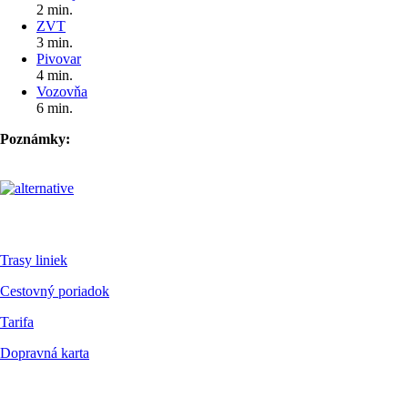
2 min.
ZVT
3 min.
Pivovar
4 min.
Vozovňa
6 min.
Poznámky:
Pre cestujúcich
Trasy liniek
Cestovný poriadok
Tarifa
Dopravná karta
Dokumenty