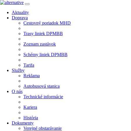
Aktuality
Doprava
Cestovný poriadok MHD
Trasy liniek DPMBB
Zoznam zastávok
Schémy liniek DPMBB
Tarifa
Služby
Reklama
Autobusová stanica
O nás
Technické informácie
Kariera
História
Dokumenty
Verejné obstarávanie