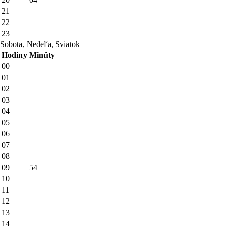
21
22
23
Sobota, Nedeľa, Sviatok
Hodiny
Minúty
00
01
02
03
04
05
06
07
08
09
54
10
11
12
13
14