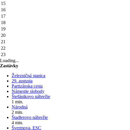
15
16
17
18
19
20
21
22
23
Loading...
Zastávky
Železničná stanica
29. augusta
Partizánska cesta
Námestie slobody
Štefánikovo nábrežie
1 min.
Národná
2 min.
Štadlerovo nábrežie
4 min.
Švermova, ESC