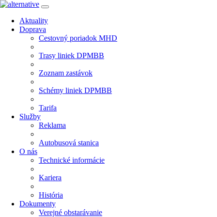
Aktuality
Doprava
Cestovný poriadok MHD
Trasy liniek DPMBB
Zoznam zastávok
Schémy liniek DPMBB
Tarifa
Služby
Reklama
Autobusová stanica
O nás
Technické informácie
Kariera
História
Dokumenty
Verejné obstarávanie