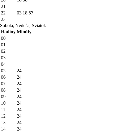
21
22
03
18
57
23
Sobota, Nedeľa, Sviatok
Hodiny
Minúty
00
01
02
03
04
05
24
06
24
07
24
08
24
09
24
10
24
11
24
12
24
13
24
14
24