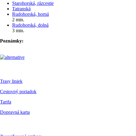
Starohorská, rázcestie
Tatranská
Rudohorská, horná
2 min.
Rudohorská, dolná
3 min.
Poznámky:
Pre cestujúcich
Trasy liniek
Cestovný poriadok
Tarifa
Dopravná karta
Dokumenty