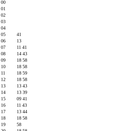
00
01
02
03
04
05
41
06
13
07
11
41
08
14
43
09
18
58
10
18
58
11
18
59
12
18
58
13
13
43
14
13
39
15
09
41
16
11
43
17
13
44
18
18
58
19
58
20
18
58