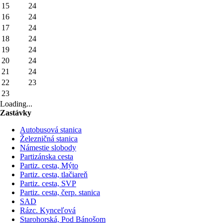
15
24
16
24
17
24
18
24
19
24
20
24
21
24
22
23
23
Loading...
Zastávky
Autobusová stanica
Železničná stanica
Námestie slobody
Partizánska cesta
Partiz. cesta, Mýto
Partiz. cesta, tlačiareň
Partiz. cesta, SVP
Partiz. cesta, čerp. stanica
SAD
Rázc. Kynceľová
Starohorská, Pod Bánošom