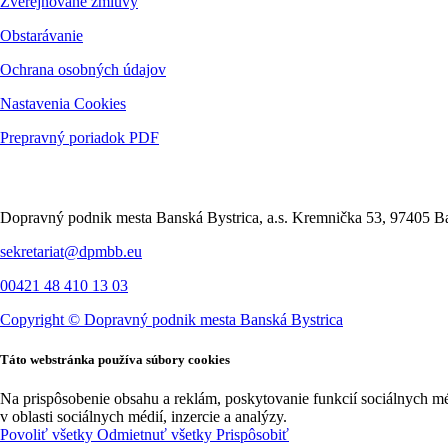
Zverejňované zmluvy
Obstarávanie
Ochrana osobných údajov
Nastavenia Cookies
Prepravný poriadok PDF
Kontakt
Dopravný podnik mesta Banská Bystrica, a.s. Kremnička 53, 97405 Ba
sekretariat@dpmbb.eu
00421 48 410 13 03
Copyright ©
Dopravný podnik mesta Banská Bystrica
Táto webstránka používa súbory cookies
Na prispôsobenie obsahu a reklám, poskytovanie funkcií sociálnych m
v oblasti sociálnych médií, inzercie a analýzy.
Povoliť všetky
Odmietnuť všetky
Prispôsobiť