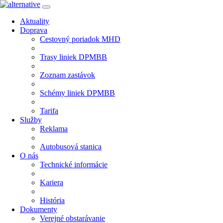
Aktuality
Doprava
Cestovný poriadok MHD
Trasy liniek DPMBB
Zoznam zastávok
Schémy liniek DPMBB
Tarifa
Služby
Reklama
Autobusová stanica
O nás
Technické informácie
Kariera
História
Dokumenty
Verejné obstarávanie