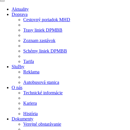
Aktuality
Doprava
Cestovný poriadok MHD
Trasy liniek DPMBB
Zoznam zastávok
Schémy liniek DPMBB
Tarifa
Služby
Reklama
Autobusová stanica
O nás
Technické informácie
Kariera
História
Dokumenty
Verejné obstarávanie