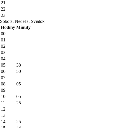
21
22
23
Sobota, Nedeľa, Sviatok
Hodiny
Minúty
00
01
02
03
04
05
38
06
50
07
08
05
09
10
05
11
25
12
13
14
25
15
44