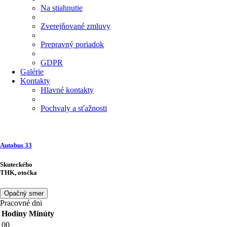
Na stiahnutie
Zverejňované zmluvy
Prepravný poriadok
GDPR
Galérie
Kontakty
Hlavné kontakty
Pochvaly a sťažnosti
Autobus
33
Skuteckého
THK, otočka
Opačný smer
Pracovné dni
Hodiny
Minúty
00