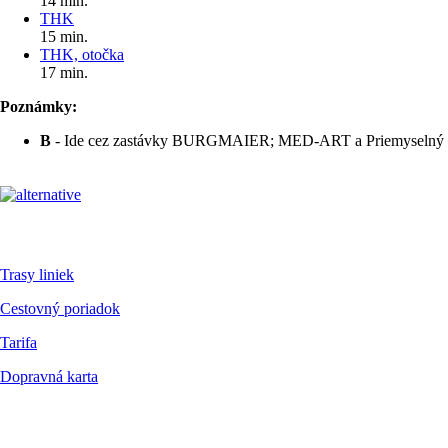
14 min.
THK
15 min.
THK, otočka
17 min.
Poznámky:
B
- Ide cez zastávky BURGMAIER; MED-ART a Priemyselný p
Pre cestujúcich
Trasy liniek
Cestovný poriadok
Tarifa
Dopravná karta
Dokumenty