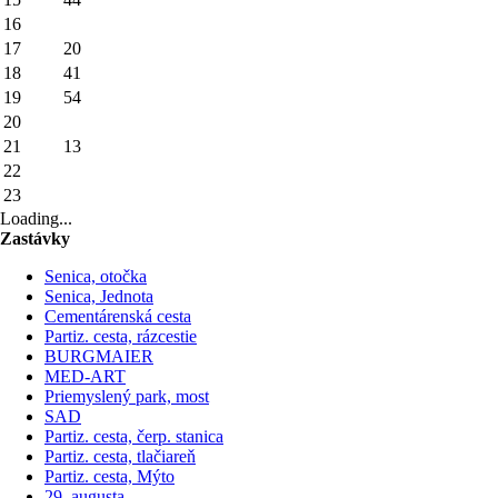
16
17
20
18
41
19
54
20
21
13
22
23
Loading...
Zastávky
Senica, otočka
Senica, Jednota
Cementárenská cesta
Partiz. cesta, rázcestie
BURGMAIER
MED-ART
Priemyslený park, most
SAD
Partiz. cesta, čerp. stanica
Partiz. cesta, tlačiareň
Partiz. cesta, Mýto
29. augusta