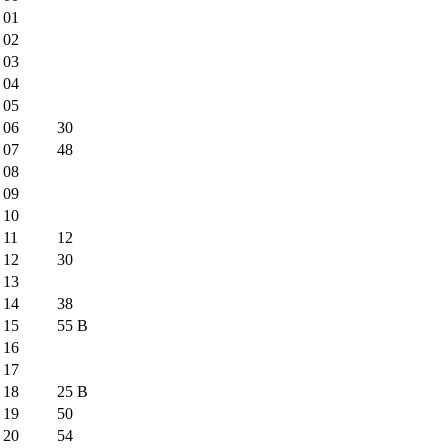
01
02
03
04
05
06
30
07
48
08
09
10
11
12
12
30
13
14
38
15
55
B
16
17
18
25
B
19
50
20
54