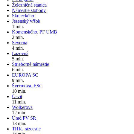
Železničná stanica
Námestie slobody
Skuteckého
Jesenský vŕšok
1 min.
Komenského, PF UMB
2 min.
Severná
4 min.
Lazovná
5 min.
Strieborné námestie
6 min.
EUROPA SC
9 min.
Švermova, ESC
10 min.
Úsvit
11 min.
Wolkerova
12 min.
Úrad PV SR
13 min.
THK, rázcestie