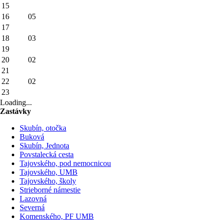
15
16
05
17
18
03
19
20
02
21
22
02
23
Loading...
Zastávky
Skubín, otočka
Buková
Skubín, Jednota
Povstalecká cesta
Tajovského, pod nemocnicou
Tajovského, UMB
Tajovského, školy
Strieborné námestie
Lazovná
Severná
Komenského, PF UMB