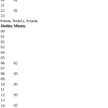
21
22
02
23
Sobota, Nedeľa, Sviatok
Hodiny
Minúty
00
01
02
03
04
05
06
02
07
08
05
09
10
05
11
12
05
13
14
05