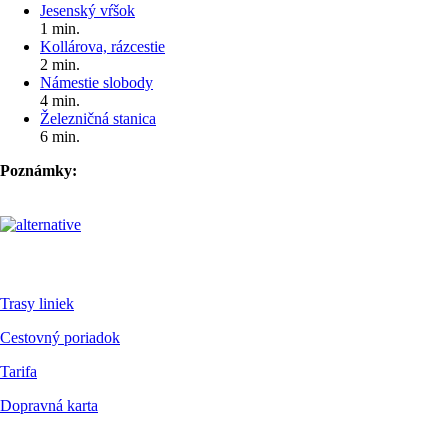
Jesenský vŕšok
1 min.
Kollárova, rázcestie
2 min.
Námestie slobody
4 min.
Železničná stanica
6 min.
Poznámky:
Pre cestujúcich
Trasy liniek
Cestovný poriadok
Tarifa
Dopravná karta
Dokumenty