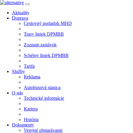
Aktuality
Doprava
Cestovný poriadok MHD
Trasy liniek DPMBB
Zoznam zastávok
Schémy liniek DPMBB
Tarifa
Služby
Reklama
Autobusová stanica
O nás
Technické informácie
Kariera
História
Dokumenty
Verejné obstarávanie