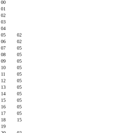
00
01
02
03
04
05
02
06
02
07
05
08
05
09
05
10
05
11
05
12
05
13
05
14
05
15
05
16
05
17
05
18
15
19
20
02