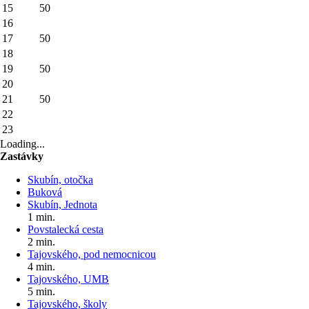
15
50
16
17
50
18
19
50
20
21
50
22
23
Loading...
Zastávky
Skubín, otočka
Buková
Skubín, Jednota
1 min.
Povstalecká cesta
2 min.
Tajovského, pod nemocnicou
4 min.
Tajovského, UMB
5 min.
Tajovského, školy