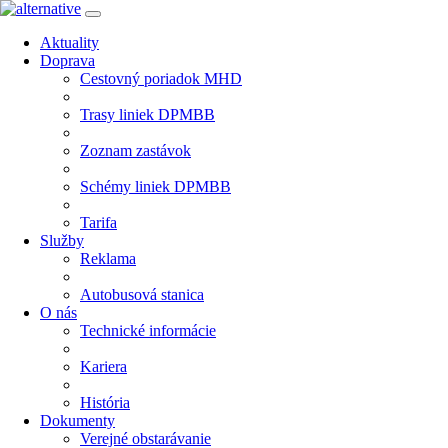
Aktuality
Doprava
Cestovný poriadok MHD
Trasy liniek DPMBB
Zoznam zastávok
Schémy liniek DPMBB
Tarifa
Služby
Reklama
Autobusová stanica
O nás
Technické informácie
Kariera
História
Dokumenty
Verejné obstarávanie