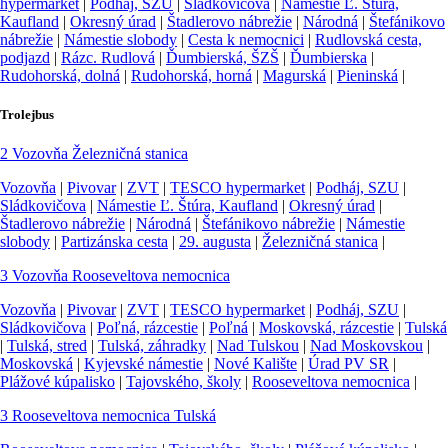
hypermarket
|
Podháj, SZU
|
Sládkovičova
|
Námestie Ľ. Štúra,
Kaufland
|
Okresný úrad
|
Štadlerovo nábrežie
|
Národná
|
Štefánikovo
nábrežie
|
Námestie slobody
|
Cesta k nemocnici
|
Rudlovská cesta,
podjazd
|
Rázc. Rudlová
|
Ďumbierská, ŠZŠ
|
Ďumbierska
|
Rudohorská, dolná
|
Rudohorská, horná
|
Magurská
|
Pieninská
|
Trolejbus
2
Vozovňa
Železničná stanica
Vozovňa
|
Pivovar
|
ZVT
|
TESCO hypermarket
|
Podháj, SZU
|
Sládkovičova
|
Námestie Ľ. Štúra, Kaufland
|
Okresný úrad
|
Štadlerovo nábrežie
|
Národná
|
Štefánikovo nábrežie
|
Námestie
slobody
|
Partizánska cesta
|
29. augusta
|
Železničná stanica
|
3
Vozovňa
Rooseveltova nemocnica
Vozovňa
|
Pivovar
|
ZVT
|
TESCO hypermarket
|
Podháj, SZU
|
Sládkovičova
|
Poľná, rázcestie
|
Poľná
|
Moskovská, rázcestie
|
Tulská
|
Tulská, stred
|
Tulská, záhradky
|
Nad Tulskou
|
Nad Moskovskou
|
Moskovská
|
Kyjevské námestie
|
Nové Kalište
|
Úrad PV SR
|
Plážové kúpalisko
|
Tajovského, školy
|
Rooseveltova nemocnica
|
3
Rooseveltova nemocnica
Tulská