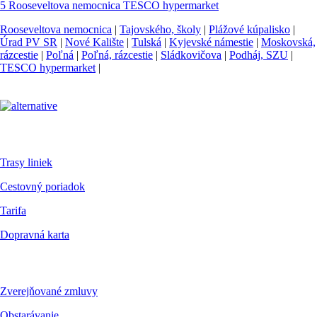
5
Rooseveltova nemocnica
TESCO hypermarket
Rooseveltova nemocnica
|
Tajovského, školy
|
Plážové kúpalisko
|
Úrad PV SR
|
Nové Kalište
|
Tulská
|
Kyjevské námestie
|
Moskovská,
rázcestie
|
Poľná
|
Poľná, rázcestie
|
Sládkovičova
|
Podháj, SZU
|
TESCO hypermarket
|
Pre cestujúcich
Trasy liniek
Cestovný poriadok
Tarifa
Dopravná karta
Dokumenty
Zverejňované zmluvy
Obstarávanie