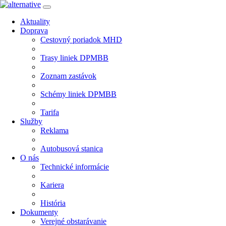
Aktuality
Doprava
Cestovný poriadok MHD
Trasy liniek DPMBB
Zoznam zastávok
Schémy liniek DPMBB
Tarifa
Služby
Reklama
Autobusová stanica
O nás
Technické informácie
Kariera
História
Dokumenty
Verejné obstarávanie