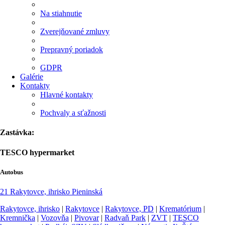
Na stiahnutie
Zverejňované zmluvy
Prepravný poriadok
GDPR
Galérie
Kontakty
Hlavné kontakty
Pochvaly a sťažnosti
Zastávka:
TESCO hypermarket
Autobus
21
Rakytovce, ihrisko
Pieninská
Rakytovce, ihrisko
|
Rakytovce
|
Rakytovce, PD
|
Krematórium
|
Kremnička
|
Vozovňa
|
Pivovar
|
Radvaň Park
|
ZVT
|
TESCO