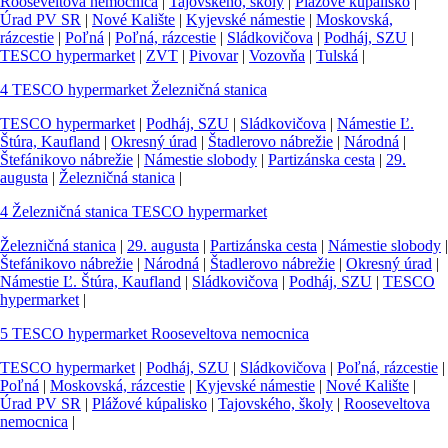
Rooseveltova nemocnica
|
Tajovského, školy
|
Plážové kúpalisko
|
Úrad PV SR
|
Nové Kalište
|
Kyjevské námestie
|
Moskovská,
rázcestie
|
Poľná
|
Poľná, rázcestie
|
Sládkovičova
|
Podháj, SZU
|
TESCO hypermarket
|
ZVT
|
Pivovar
|
Vozovňa
|
Tulská
|
4
TESCO hypermarket
Železničná stanica
TESCO hypermarket
|
Podháj, SZU
|
Sládkovičova
|
Námestie Ľ.
Štúra, Kaufland
|
Okresný úrad
|
Štadlerovo nábrežie
|
Národná
|
Štefánikovo nábrežie
|
Námestie slobody
|
Partizánska cesta
|
29.
augusta
|
Železničná stanica
|
4
Železničná stanica
TESCO hypermarket
Železničná stanica
|
29. augusta
|
Partizánska cesta
|
Námestie slobody
|
Štefánikovo nábrežie
|
Národná
|
Štadlerovo nábrežie
|
Okresný úrad
|
Námestie Ľ. Štúra, Kaufland
|
Sládkovičova
|
Podháj, SZU
|
TESCO
hypermarket
|
5
TESCO hypermarket
Rooseveltova nemocnica
TESCO hypermarket
|
Podháj, SZU
|
Sládkovičova
|
Poľná, rázcestie
|
Poľná
|
Moskovská, rázcestie
|
Kyjevské námestie
|
Nové Kalište
|
Úrad PV SR
|
Plážové kúpalisko
|
Tajovského, školy
|
Rooseveltova
nemocnica
|