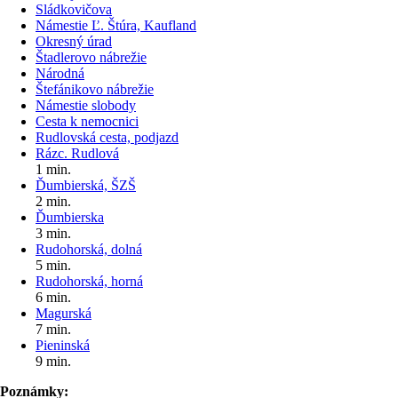
Sládkovičova
Námestie Ľ. Štúra, Kaufland
Okresný úrad
Štadlerovo nábrežie
Národná
Štefánikovo nábrežie
Námestie slobody
Cesta k nemocnici
Rudlovská cesta, podjazd
Rázc. Rudlová
1 min.
Ďumbierská, ŠZŠ
2 min.
Ďumbierska
3 min.
Rudohorská, dolná
5 min.
Rudohorská, horná
6 min.
Magurská
7 min.
Pieninská
9 min.
Poznámky: