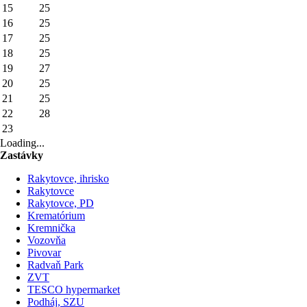
15
25
16
25
17
25
18
25
19
27
20
25
21
25
22
28
23
Loading...
Zastávky
Rakytovce, ihrisko
Rakytovce
Rakytovce, PD
Krematórium
Kremnička
Vozovňa
Pivovar
Radvaň Park
ZVT
TESCO hypermarket
Podháj, SZU