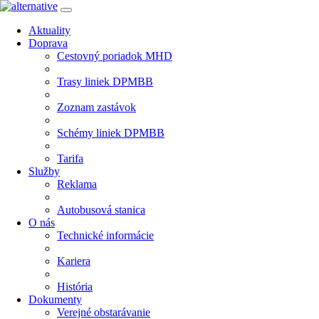
Aktuality
Doprava
Cestovný poriadok MHD
Trasy liniek DPMBB
Zoznam zastávok
Schémy liniek DPMBB
Tarifa
Služby
Reklama
Autobusová stanica
O nás
Technické informácie
Kariera
História
Dokumenty
Verejné obstarávanie