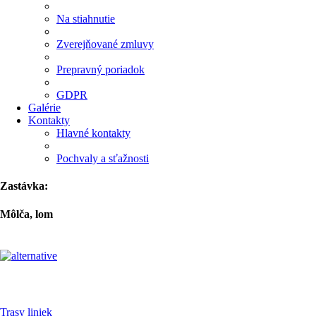
Na stiahnutie
Zverejňované zmluvy
Prepravný poriadok
GDPR
Galérie
Kontakty
Hlavné kontakty
Pochvaly a sťažnosti
Zastávka:
Môlča, lom
Pre cestujúcich
Trasy liniek