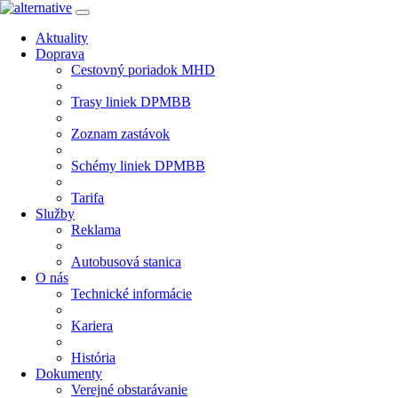
Aktuality
Doprava
Cestovný poriadok MHD
Trasy liniek DPMBB
Zoznam zastávok
Schémy liniek DPMBB
Tarifa
Služby
Reklama
Autobusová stanica
O nás
Technické informácie
Kariera
História
Dokumenty
Verejné obstarávanie