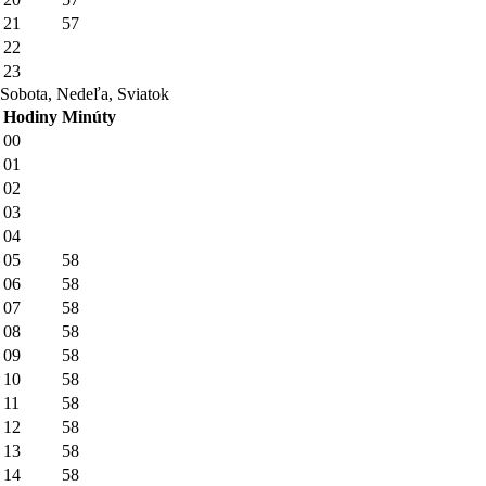
21
57
22
23
Sobota, Nedeľa, Sviatok
Hodiny
Minúty
00
01
02
03
04
05
58
06
58
07
58
08
58
09
58
10
58
11
58
12
58
13
58
14
58