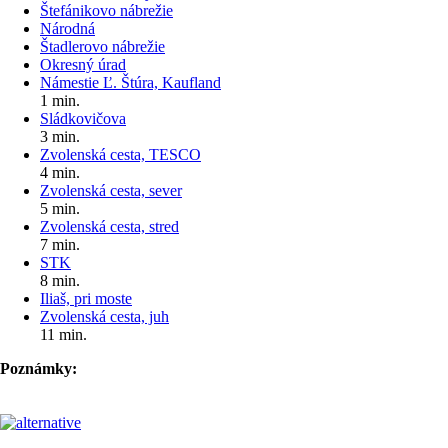
Štefánikovo nábrežie
Národná
Štadlerovo nábrežie
Okresný úrad
Námestie Ľ. Štúra, Kaufland
1 min.
Sládkovičova
3 min.
Zvolenská cesta, TESCO
4 min.
Zvolenská cesta, sever
5 min.
Zvolenská cesta, stred
7 min.
STK
8 min.
Iliaš, pri moste
Zvolenská cesta, juh
11 min.
Poznámky: