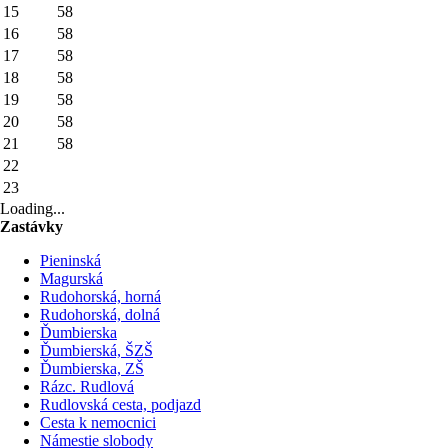
15
58
16
58
17
58
18
58
19
58
20
58
21
58
22
23
Loading...
Zastávky
Pieninská
Magurská
Rudohorská, horná
Rudohorská, dolná
Ďumbierska
Ďumbierská, ŠZŠ
Ďumbierska, ZŠ
Rázc. Rudlová
Rudlovská cesta, podjazd
Cesta k nemocnici
Námestie slobody