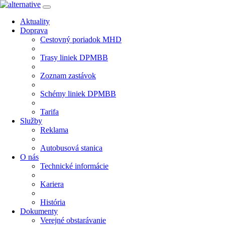
Aktuality
Doprava
Cestovný poriadok MHD
Trasy liniek DPMBB
Zoznam zastávok
Schémy liniek DPMBB
Tarifa
Služby
Reklama
Autobusová stanica
O nás
Technické informácie
Kariera
História
Dokumenty
Verejné obstarávanie