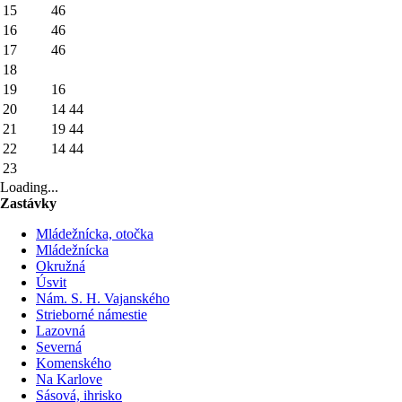
15
46
16
46
17
46
18
19
16
20
14
44
21
19
44
22
14
44
23
Loading...
Zastávky
Mládežnícka, otočka
Mládežnícka
Okružná
Úsvit
Nám. S. H. Vajanského
Strieborné námestie
Lazovná
Severná
Komenského
Na Karlove
Sásová, ihrisko