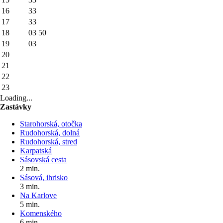
16
33
17
33
18
03
50
19
03
20
21
22
23
Loading...
Zastávky
Starohorská, otočka
Rudohorská, dolná
Rudohorská, stred
Karpatská
Sásovská cesta
2 min.
Sásová, ihrisko
3 min.
Na Karlove
5 min.
Komenského
6 min.