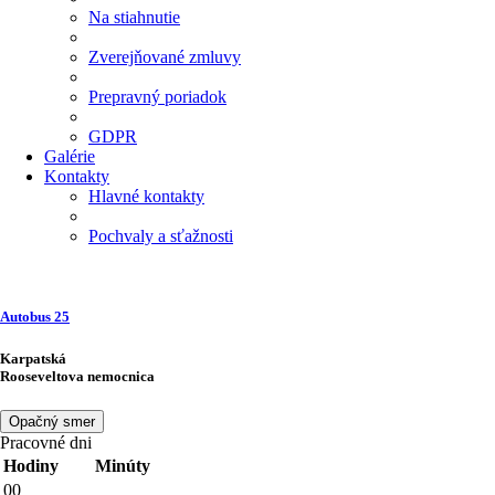
Na stiahnutie
Zverejňované zmluvy
Prepravný poriadok
GDPR
Galérie
Kontakty
Hlavné kontakty
Pochvaly a sťažnosti
Autobus
25
Karpatská
Rooseveltova nemocnica
Opačný smer
Pracovné dni
Hodiny
Minúty
00