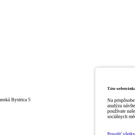
Táto webstránka
nská Bystrica 5
Na prispôsoben
analýzu návšt
používate naše
sociálnych méd
Povoliť všetk