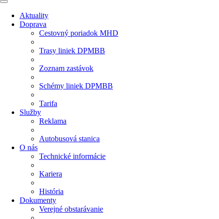
Aktuality
Doprava
Cestovný poriadok MHD
Trasy liniek DPMBB
Zoznam zastávok
Schémy liniek DPMBB
Tarifa
Služby
Reklama
Autobusová stanica
O nás
Technické informácie
Kariera
História
Dokumenty
Verejné obstarávanie