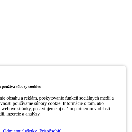
 používa súbory cookies
ie obsahu a reklám, poskytovanie funkcií sociálnych médií a
evnosti používame súbory cookie. Informácie o tom, ako
 webové stránky, poskytujeme aj našim partnerom v oblasti
ií, inzercie a analýzy.
y
Odmietnuť všetky
Prispôsobiť