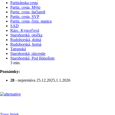
Partizánska cesta
Partiz. cesta, Mýto
Partiz. cesta, tlačiareň
Partiz. cesta, SVP
Partiz. cesta, čerp. stanica
SAD
Rázc. Kynceľová
Starohorská, otočka
Rudohorská, dolná
Rudohorská, horná
Tatranská
Starohorská, rázcestie
Starohorská, Pod Bánošom
3 min.
Poznámky:
28
- nepremáva 25.12.2025,1.1.2026
Pre cestujúcich
Trasy liniek