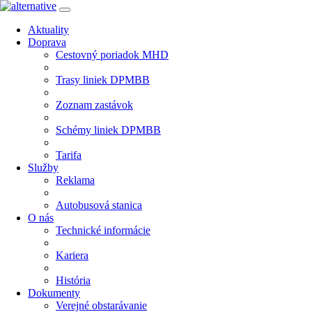
Aktuality
Doprava
Cestovný poriadok MHD
Trasy liniek DPMBB
Zoznam zastávok
Schémy liniek DPMBB
Tarifa
Služby
Reklama
Autobusová stanica
O nás
Technické informácie
Kariera
História
Dokumenty
Verejné obstarávanie