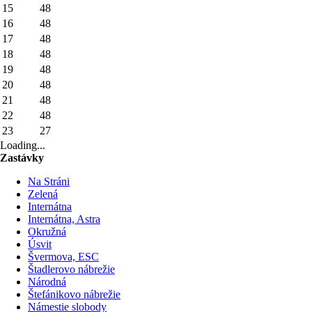
15
48
16
48
17
48
18
48
19
48
20
48
21
48
22
48
23
27
Loading...
Zastávky
Na Stráni
Zelená
Internátna
Internátna, Astra
Okružná
Úsvit
Švermova, ESC
Štadlerovo nábrežie
Národná
Štefánikovo nábrežie
Námestie slobody