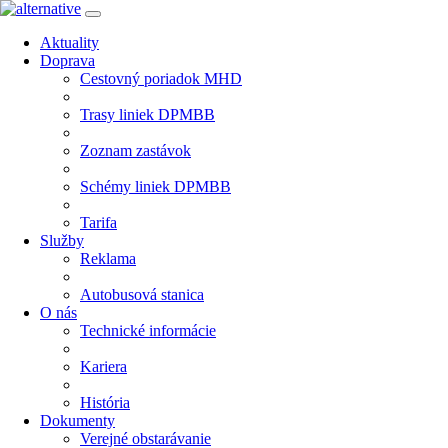
Aktuality
Doprava
Cestovný poriadok MHD
Trasy liniek DPMBB
Zoznam zastávok
Schémy liniek DPMBB
Tarifa
Služby
Reklama
Autobusová stanica
O nás
Technické informácie
Kariera
História
Dokumenty
Verejné obstarávanie