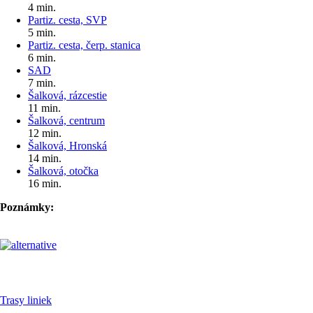
4 min.
Partiz. cesta, SVP
5 min.
Partiz. cesta, čerp. stanica
6 min.
SAD
7 min.
Šalková, rázcestie
11 min.
Šalková, centrum
12 min.
Šalková, Hronská
14 min.
Šalková, otočka
16 min.
Poznámky:
Pre cestujúcich
Trasy liniek