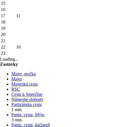
15
16
17
11
18
19
20
21
22
16
23
Loading...
Zastávky
Majer, otočka
Majer
Majerská cesta
RSC
Cesta k Smrečine
Námestie slobody
Partizánska cesta
1 min.
Partiz. cesta, Mýto
3 min.
Partiz. cesta, tlačiareň