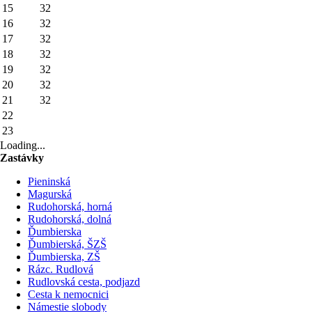
15
32
16
32
17
32
18
32
19
32
20
32
21
32
22
23
Loading...
Zastávky
Pieninská
Magurská
Rudohorská, horná
Rudohorská, dolná
Ďumbierska
Ďumbierská, ŠZŠ
Ďumbierska, ZŠ
Rázc. Rudlová
Rudlovská cesta, podjazd
Cesta k nemocnici
Námestie slobody