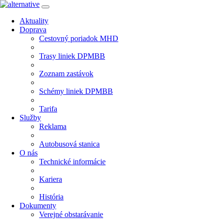
Aktuality
Doprava
Cestovný poriadok MHD
Trasy liniek DPMBB
Zoznam zastávok
Schémy liniek DPMBB
Tarifa
Služby
Reklama
Autobusová stanica
O nás
Technické informácie
Kariera
História
Dokumenty
Verejné obstarávanie