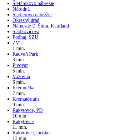
Štefánikovo nábrežie
Národná
Štadlerovo nábrežie
Okresný úrad
Námestie Ľ. Štúra, Kaufland
Sládkovičova
Podháj, SZU
ZVT
1 min.
Radvaň Park
3 min.
Pivovar
5 min.
Vozovňa
6 min.
Kremnička
7 min.
Krematórium
9 min.
Rakytovce, PD
10 min.
Rakytovce
11 min.
Rakytovce, ihrisko
13 min.