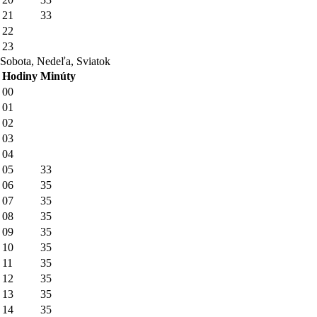
21
33
22
23
Sobota, Nedeľa, Sviatok
Hodiny
Minúty
00
01
02
03
04
05
33
06
35
07
35
08
35
09
35
10
35
11
35
12
35
13
35
14
35