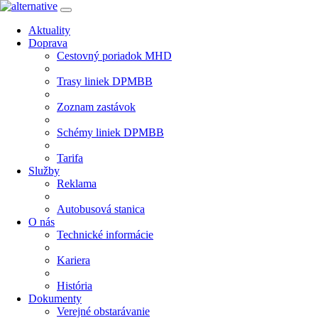
Aktuality
Doprava
Cestovný poriadok MHD
Trasy liniek DPMBB
Zoznam zastávok
Schémy liniek DPMBB
Tarifa
Služby
Reklama
Autobusová stanica
O nás
Technické informácie
Kariera
História
Dokumenty
Verejné obstarávanie