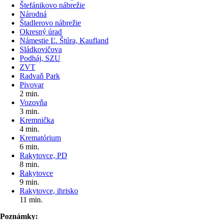
Štefánikovo nábrežie
Národná
Štadlerovo nábrežie
Okresný úrad
Námestie Ľ. Štúra, Kaufland
Sládkovičova
Podháj, SZU
ZVT
Radvaň Park
Pivovar
2 min.
Vozovňa
3 min.
Kremnička
4 min.
Krematórium
6 min.
Rakytovce, PD
8 min.
Rakytovce
9 min.
Rakytovce, ihrisko
11 min.
Poznámky: