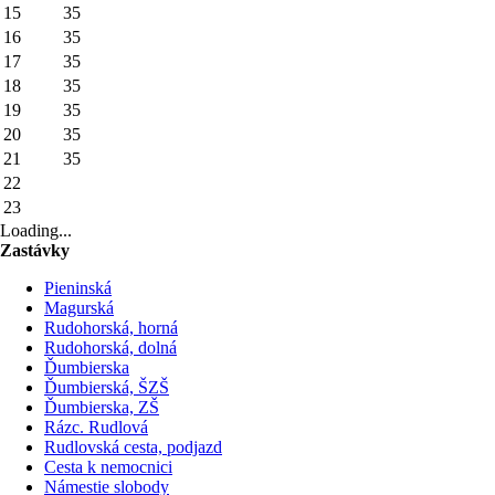
15
35
16
35
17
35
18
35
19
35
20
35
21
35
22
23
Loading...
Zastávky
Pieninská
Magurská
Rudohorská, horná
Rudohorská, dolná
Ďumbierska
Ďumbierská, ŠZŠ
Ďumbierska, ZŠ
Rázc. Rudlová
Rudlovská cesta, podjazd
Cesta k nemocnici
Námestie slobody