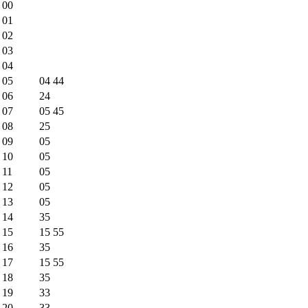
00
01
02
03
04
05
04
44
06
24
07
05
45
08
25
09
05
10
05
11
05
12
05
13
05
14
35
15
15
55
16
35
17
15
55
18
35
19
33
20
33