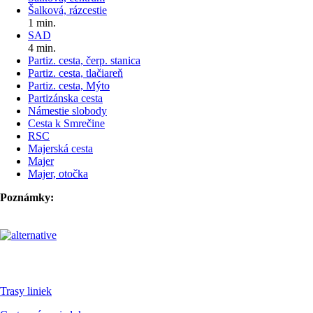
Šalková, rázcestie
1 min.
SAD
4 min.
Partiz. cesta, čerp. stanica
Partiz. cesta, tlačiareň
Partiz. cesta, Mýto
Partizánska cesta
Námestie slobody
Cesta k Smrečine
RSC
Majerská cesta
Majer
Majer, otočka
Poznámky:
Pre cestujúcich
Trasy liniek