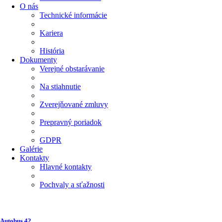
O nás
Technické informácie
Kariera
História
Dokumenty
Verejné obstarávanie
Na stiahnutie
Zverejňované zmluvy
Prepravný poriadok
GDPR
Galérie
Kontakty
Hlavné kontakty
Pochvaly a sťažnosti
Autobus
42