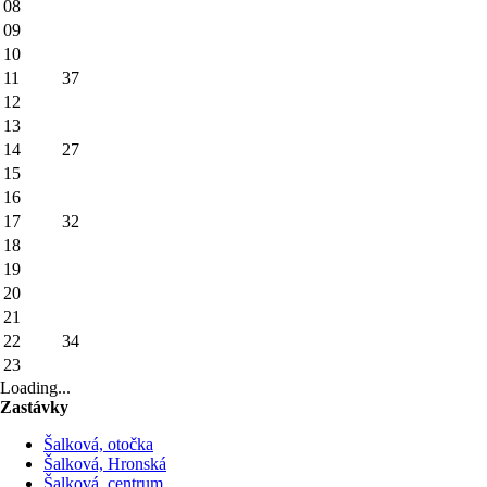
08
09
10
11
37
12
13
14
27
15
16
17
32
18
19
20
21
22
34
23
Loading...
Zastávky
Šalková, otočka
Šalková, Hronská
Šalková, centrum