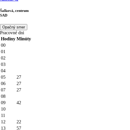
Šalková, centrum
SAD
Opačný smer
Pracovné dni
Hodiny
Minúty
00
01
02
03
04
05
27
06
27
07
27
08
09
42
10
11
12
22
13
57