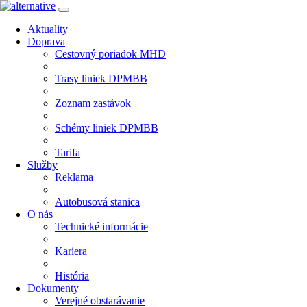
Aktuality
Doprava
Cestovný poriadok MHD
Trasy liniek DPMBB
Zoznam zastávok
Schémy liniek DPMBB
Tarifa
Služby
Reklama
Autobusová stanica
O nás
Technické informácie
Kariera
História
Dokumenty
Verejné obstarávanie