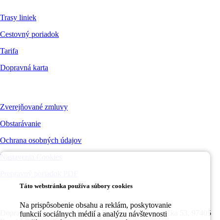
Trasy liniek
Cestovný poriadok
Tarifa
Dopravná karta
Dokumenty
Zverejňované zmluvy
Obstarávanie
Ochrana osobných údajov
Nastavenia Cookies
Prepravný poriadok PDF
Táto webstránka používa súbory cookies
Kontakt
Na prispôsobenie obsahu a reklám, poskytovanie
Dopravný podnik mesta Banská Bystrica, a.s. Kremnička 53, 97405
funkcií sociálnych médií a analýzu návštevnosti