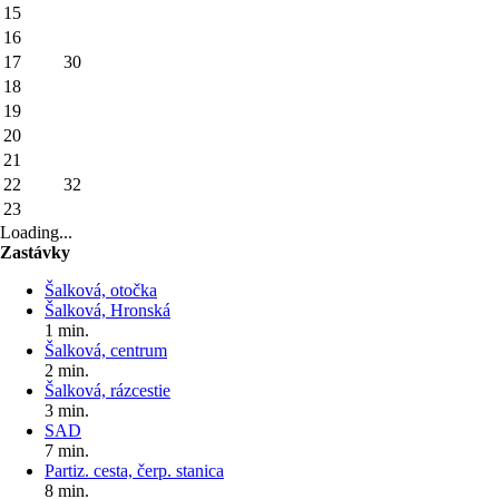
15
16
17
30
18
19
20
21
22
32
23
Loading...
Zastávky
Šalková, otočka
Šalková, Hronská
1 min.
Šalková, centrum
2 min.
Šalková, rázcestie
3 min.
SAD
7 min.
Partiz. cesta, čerp. stanica
8 min.