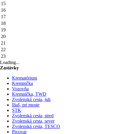
15
16
17
18
19
20
21
22
23
Loading...
Zastávky
Krematórium
Kremnička
Vozovňa
Kremnička, TWD
Zvolenská cesta, juh
Iliaš, pri moste
STK
Zvolenská cesta, stred
Zvolenská cesta, sever
Zvolenská cesta, TESCO
Pivovar