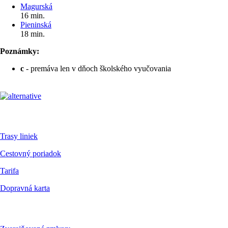
Magurská
16 min.
Pieninská
18 min.
Poznámky:
c
- premáva len v dňoch školského vyučovania
Pre cestujúcich
Trasy liniek
Cestovný poriadok
Tarifa
Dopravná karta
Dokumenty