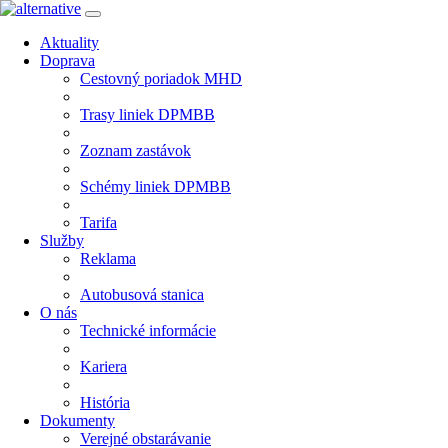
Aktuality
Doprava
Cestovný poriadok MHD
Trasy liniek DPMBB
Zoznam zastávok
Schémy liniek DPMBB
Tarifa
Služby
Reklama
Autobusová stanica
O nás
Technické informácie
Kariera
História
Dokumenty
Verejné obstarávanie