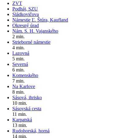
ZVT
Podháj, SZU
Sládkovičova
Námestie Ľ. Štúra, Kaufland
Okresný úrad
Nám. S. H. Vajanského
2 min.
Strieborné námestie
4 min.
Lazovná
5 min.
Severná
6 min.
Komenského
7 min.
Na Karlove
8 min.
Sásová, ihrisko
10 min.
Sásovská cesta
11 min.
Karpatská
13 min.
Rudohorská, horná
14 min.