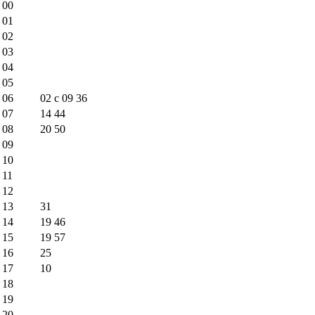
00
01
02
03
04
05
06
02
c
09
36
07
14
44
08
20
50
09
10
11
12
13
31
14
19
46
15
19
57
16
25
17
10
18
19
20