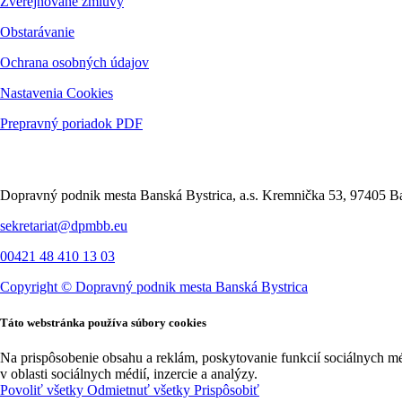
Zverejňované zmluvy
Obstarávanie
Ochrana osobných údajov
Nastavenia Cookies
Prepravný poriadok PDF
Kontakt
Dopravný podnik mesta Banská Bystrica, a.s. Kremnička 53, 97405 Ba
sekretariat@dpmbb.eu
00421 48 410 13 03
Copyright ©
Dopravný podnik mesta Banská Bystrica
Táto webstránka používa súbory cookies
Na prispôsobenie obsahu a reklám, poskytovanie funkcií sociálnych m
v oblasti sociálnych médií, inzercie a analýzy.
Povoliť všetky
Odmietnuť všetky
Prispôsobiť