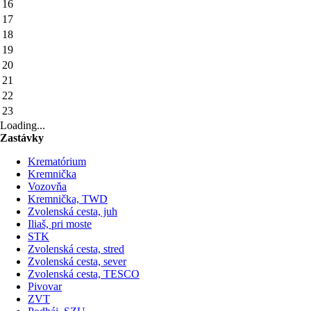
16
17
18
19
20
21
22
23
Loading...
Zastávky
Krematórium
Kremnička
Vozovňa
Kremnička, TWD
Zvolenská cesta, juh
Iliaš, pri moste
STK
Zvolenská cesta, stred
Zvolenská cesta, sever
Zvolenská cesta, TESCO
Pivovar
ZVT