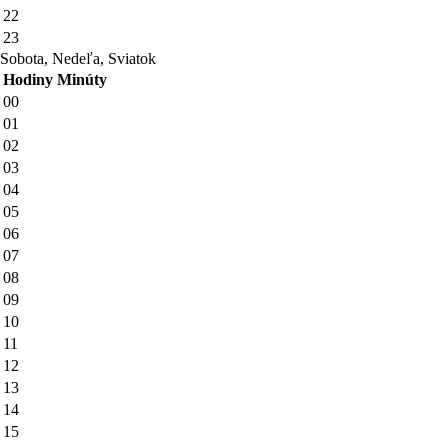
22
23
Sobota, Nedeľa, Sviatok
Hodiny
Minúty
00
01
02
03
04
05
06
07
08
09
10
11
12
13
14
15