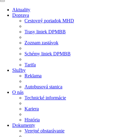
Aktuality
Doprava
Cestovný poriadok MHD
Trasy liniek DPMBB
Zoznam zastávok
Schémy liniek DPMBB
Tarifa
Služby
Reklama
Autobusová stanica
O nás
Technické informácie
Kariera
História
Dokumenty
Verejné obstarávanie