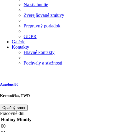
Na stiahnutie
Zverejňované zmluvy
Prepravný poriadok
GDPR
Galérie
Kontakty
Hlavné kontakty
Pochvaly a sťažnosti
Autobus
90
Kremnička, TWD
Opačný smer
Pracovné dni
Hodiny
Minúty
00