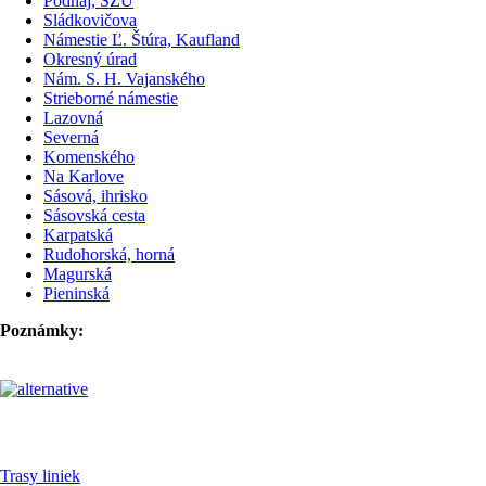
Podháj, SZU
Sládkovičova
Námestie Ľ. Štúra, Kaufland
Okresný úrad
Nám. S. H. Vajanského
Strieborné námestie
Lazovná
Severná
Komenského
Na Karlove
Sásová, ihrisko
Sásovská cesta
Karpatská
Rudohorská, horná
Magurská
Pieninská
Poznámky:
Pre cestujúcich
Trasy liniek