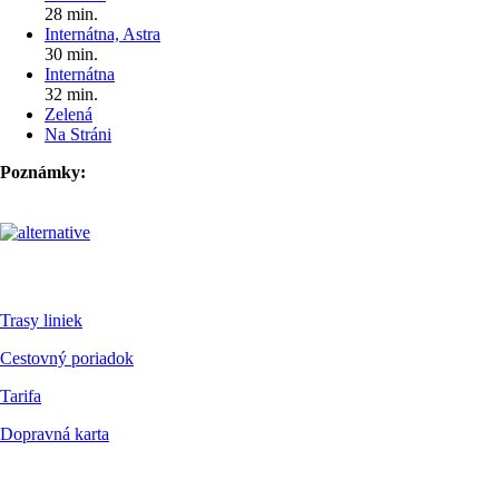
28 min.
Internátna, Astra
30 min.
Internátna
32 min.
Zelená
Na Stráni
Poznámky:
Pre cestujúcich
Trasy liniek
Cestovný poriadok
Tarifa
Dopravná karta
Dokumenty