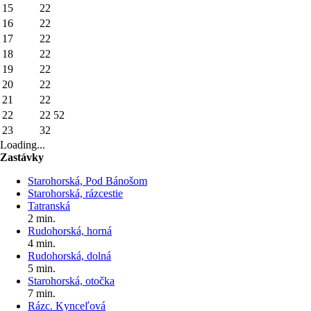
15
22
16
22
17
22
18
22
19
22
20
22
21
22
22
22
52
23
32
Loading...
Zastávky
Starohorská, Pod Bánošom
Starohorská, rázcestie
Tatranská
2 min.
Rudohorská, horná
4 min.
Rudohorská, dolná
5 min.
Starohorská, otočka
7 min.
Rázc. Kynceľová