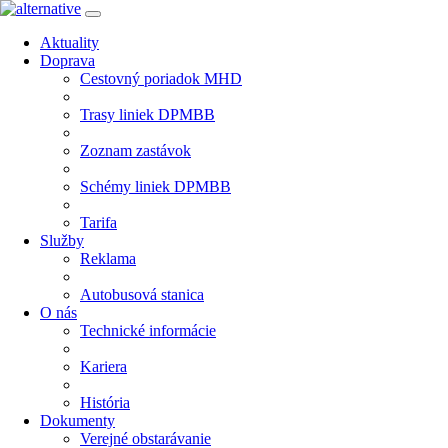
Aktuality
Doprava
Cestovný poriadok MHD
Trasy liniek DPMBB
Zoznam zastávok
Schémy liniek DPMBB
Tarifa
Služby
Reklama
Autobusová stanica
O nás
Technické informácie
Kariera
História
Dokumenty
Verejné obstarávanie