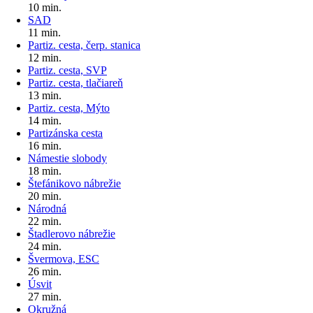
10 min.
SAD
11 min.
Partiz. cesta, čerp. stanica
12 min.
Partiz. cesta, SVP
Partiz. cesta, tlačiareň
13 min.
Partiz. cesta, Mýto
14 min.
Partizánska cesta
16 min.
Námestie slobody
18 min.
Štefánikovo nábrežie
20 min.
Národná
22 min.
Štadlerovo nábrežie
24 min.
Švermova, ESC
26 min.
Úsvit
27 min.
Okružná