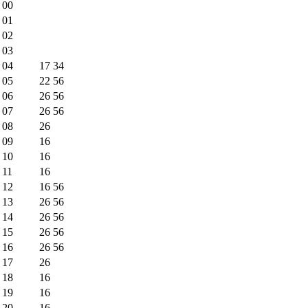
00
01
02
03
04
17
34
05
22
56
06
26
56
07
26
56
08
26
09
16
10
16
11
16
12
16
56
13
26
56
14
26
56
15
26
56
16
26
56
17
26
18
16
19
16
20
16