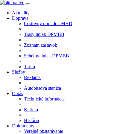
Aktuality
Doprava
Cestovný poriadok MHD
Trasy liniek DPMBB
Zoznam zastávok
Schémy liniek DPMBB
Tarifa
Služby
Reklama
Autobusová stanica
O nás
Technické informácie
Kariera
História
Dokumenty
Verejné obstarávanie