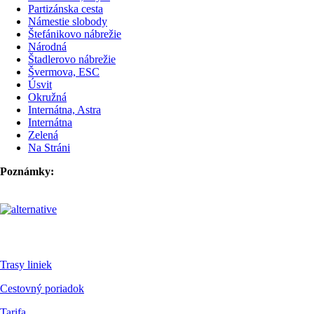
Partizánska cesta
Námestie slobody
Štefánikovo nábrežie
Národná
Štadlerovo nábrežie
Švermova, ESC
Úsvit
Okružná
Internátna, Astra
Internátna
Zelená
Na Stráni
Poznámky:
Pre cestujúcich
Trasy liniek
Cestovný poriadok
Tarifa