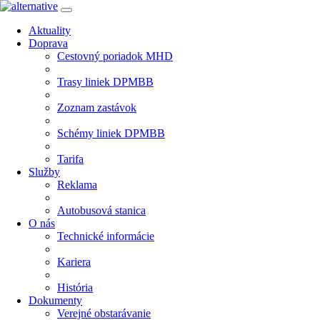
Aktuality
Doprava
Cestovný poriadok MHD
Trasy liniek DPMBB
Zoznam zastávok
Schémy liniek DPMBB
Tarifa
Služby
Reklama
Autobusová stanica
O nás
Technické informácie
Kariera
História
Dokumenty
Verejné obstarávanie