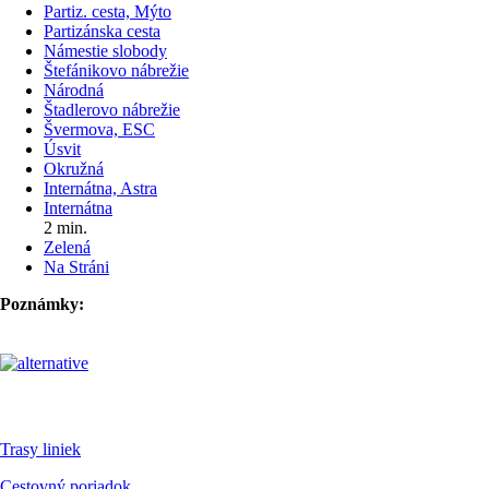
Partiz. cesta, Mýto
Partizánska cesta
Námestie slobody
Štefánikovo nábrežie
Národná
Štadlerovo nábrežie
Švermova, ESC
Úsvit
Okružná
Internátna, Astra
Internátna
2 min.
Zelená
Na Stráni
Poznámky:
Pre cestujúcich
Trasy liniek
Cestovný poriadok