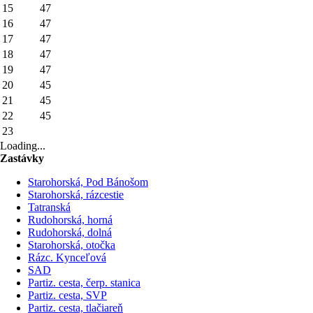
15
47
16
47
17
47
18
47
19
47
20
45
21
45
22
45
23
Loading...
Zastávky
Starohorská, Pod Bánošom
Starohorská, rázcestie
Tatranská
Rudohorská, horná
Rudohorská, dolná
Starohorská, otočka
Rázc. Kynceľová
SAD
Partiz. cesta, čerp. stanica
Partiz. cesta, SVP
Partiz. cesta, tlačiareň