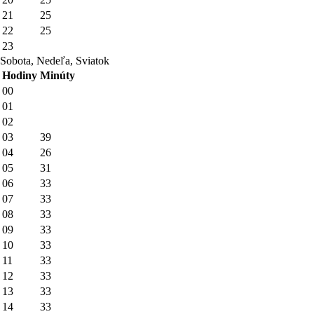
21
25
22
25
23
Sobota, Nedeľa, Sviatok
Hodiny
Minúty
00
01
02
03
39
04
26
05
31
06
33
07
33
08
33
09
33
10
33
11
33
12
33
13
33
14
33