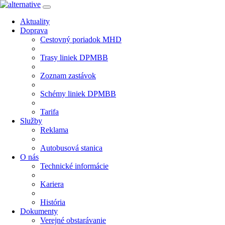
Aktuality
Doprava
Cestovný poriadok MHD
Trasy liniek DPMBB
Zoznam zastávok
Schémy liniek DPMBB
Tarifa
Služby
Reklama
Autobusová stanica
O nás
Technické informácie
Kariera
História
Dokumenty
Verejné obstarávanie