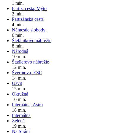
1 min.
Partiz. cesta, Mýto
2 min.
Partizánska cesta
4 min.
Námestie slobody
6 min.
Štefánikovo nábrežie
8 min.
Národná
10 min.
Štadlerovo nábrežie
12 min.
Švermova, ESC
14 min.
Úsvit
15 min.
Okružná
16 min.
Internátna, Astra
18 min.
Internátna
Zelená
19 min.
Na Stráni