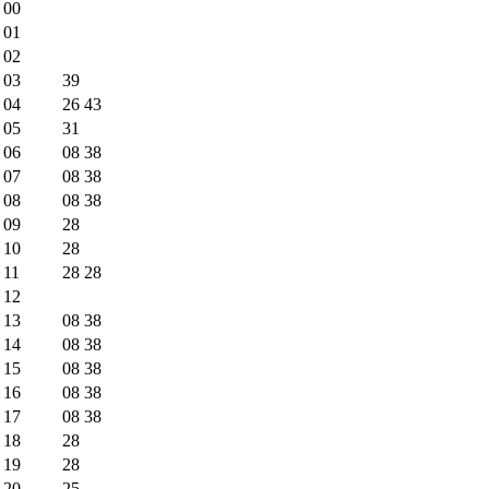
00
01
02
03
39
04
26
43
05
31
06
08
38
07
08
38
08
08
38
09
28
10
28
11
28
28
12
13
08
38
14
08
38
15
08
38
16
08
38
17
08
38
18
28
19
28
20
25