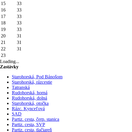
15
33
16
33
17
33
18
33
19
33
20
31
21
31
22
31
23
Loading...
Zastávky
Starohorská, Pod Bánošom
Starohorská, rázcestie
Tatranská
Rudohorská, horná
Rudohorská, dolná
Starohorská, otočka
Rázc. Kynceľová
SAD
Partiz. cesta, čerp. stanica
Partiz. cesta, SVP
Partiz. cesta, tlačiareň