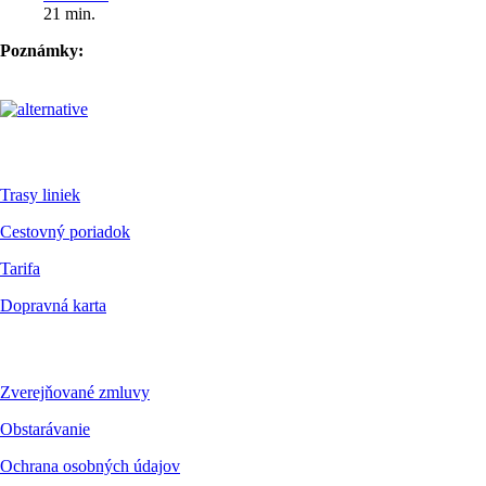
21 min.
Poznámky:
Pre cestujúcich
Trasy liniek
Cestovný poriadok
Tarifa
Dopravná karta
Dokumenty
Zverejňované zmluvy
Obstarávanie
Ochrana osobných údajov